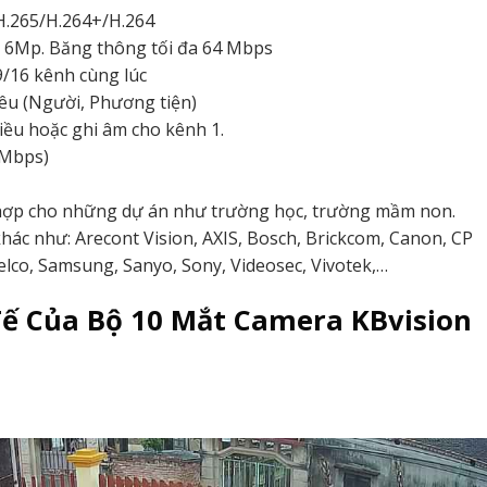
H.265/H.264+/H.264
ến 6Mp. Băng thông tối đa 64 Mbps
9/16 kênh cùng lúc
iêu (Người, Phương tiện)
hiều hoặc ghi âm cho kênh 1.
 Mbps)
ch hợp cho những dự án như trường học, trường mầm non.
khác như: Arecont Vision, AXIS, Bosch, Brickcom, Canon, CP
elco, Samsung, Sanyo, Sony, Videosec, Vivotek,…
ế Của Bộ 10 Mắt Camera KBvision