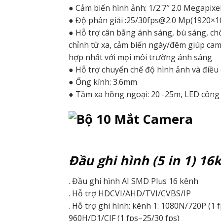
● Cảm biến hình ảnh: 1/2.7″ 2.0 Megapixe
● Độ phân giải :25/30fps@2.0 Mp(1920×1
● Hỗ trợ cân bằng ánh sáng, bù sáng, c
chỉnh từ xa, cảm biến ngày/đêm giúp cam
hợp nhất với mọi môi trường ánh sáng
● Hỗ trợ chuyển chế độ hình ảnh và điều
● Ống kính: 3.6mm
● Tầm xa hồng ngoại: 20 -25m, LED công 
Đầu ghi hình (5 in 1) 16
. Đầu ghi hình AI SMD Plus 16 kênh
. Hỗ trợ HDCVI/AHD/TVI/CVBS/IP
. Hỗ trợ ghi hình: kênh 1: 1080N/720P (1 
960H/D1/CIF (1 fps–25/30 fps)