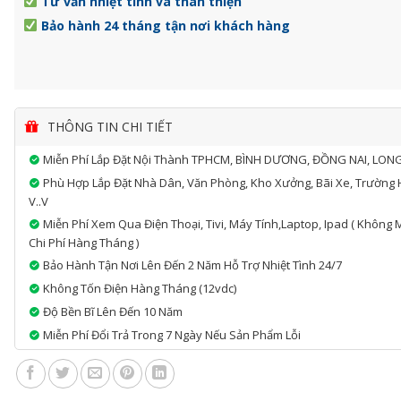
Tư vấn nhiệt tình và thân thiện
Bảo hành 24 tháng tận nơi khách hàng
THÔNG TIN CHI TIẾT
Miễn Phí Lắp Đặt Nội Thành TPHCM, BÌNH DƯƠNG, ĐỒNG NAI, LON
Phù Hợp Lắp Đặt Nhà Dân, Văn Phòng, Kho Xưởng, Bãi Xe, Trường 
V..v
Miễn Phí Xem Qua Điện Thoại, Tivi, Máy Tính,laptop, Ipad ( Không 
Chi Phí Hàng Tháng )
Bảo Hành Tận Nơi Lên Đến 2 Năm Hỗ Trợ Nhiệt Tình 24/7
Không Tốn Điện Hàng Tháng (12vdc)
Độ Bền Bĩ Lên Đến 10 Năm
Miễn Phí Đổi Trả Trong 7 Ngày Nếu Sản Phẩm Lỗi