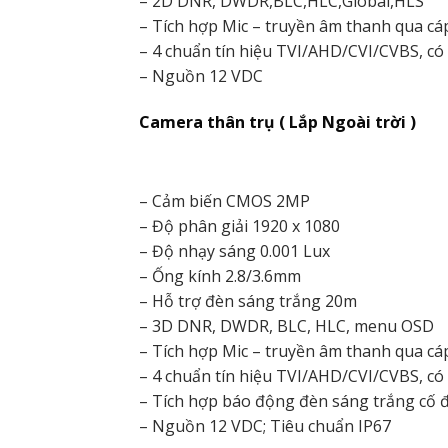
– 2D DNR, DWDR,BLC,HLC,Global,HLS
– Tích hợp Mic – truyền âm thanh qua cá
– 4 chuẩn tín hiệu TVI/AHD/CVI/CVBS, có
– Nguồn 12 VDC
Camera thân trụ ( Lắp Ngoài trời )
– Cảm biến CMOS 2MP
– Độ phân giải 1920 x 1080
– Độ nhạy sáng 0.001 Lux
– Ống kính 2.8/3.6mm
– Hỗ trợ đèn sáng trắng 20m
– 3D DNR, DWDR, BLC, HLC, menu OSD
– Tích hợp Mic – truyền âm thanh qua cá
– 4 chuẩn tín hiệu TVI/AHD/CVI/CVBS, có
– Tích hợp báo động đèn sáng trắng cố 
– Nguồn 12 VDC; Tiêu chuẩn IP67