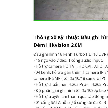
Thông Số Kỹ Thuật Đầu ghi h
Đêm Hikvision 2.0M
Đầu ghi hình 16 kênh Turbo HD 4.0 DVR ( 
• 16 ngõ vào video, 1 cổng audio input,
• Hỗ trợ camera HD TVI , HD CVI , AHD , 
• 04 kênh: hỗ trợ gán thêm 1 camera IP 2M
camera IP 5MP ( tối đa 10/18 camera IP)
• Hỗ trợ chuẩn nén H.265 Pro+ , H.265 Pro
• Độ phân giải ghi hình tối đa 1080p Lite
• Hỗ trợ truyền âm thanh qua cáp đồng trụ
• 01 cổng SATA hỗ trợ ổ cứng tối đa 8TB