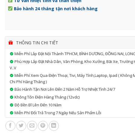
Tư vấn nhiệt tình và thân thiện
Bảo hành 24 tháng tận nơi khách hàng
THÔNG TIN CHI TIẾT
Miễn Phí Lắp Đặt Nội Thành TPHCM, BÌNH DƯƠNG, ĐỒNG NAI, LON
Phù Hợp Lắp Đặt Nhà Dân, Văn Phòng, Kho Xưởng, Bãi Xe, Trường 
V..v
Miễn Phí Xem Qua Điện Thoại, Tivi, Máy Tính,laptop, Ipad ( Không 
Chi Phí Hàng Tháng )
Bảo Hành Tận Nơi Lên Đến 2 Năm Hỗ Trợ Nhiệt Tình 24/7
Không Tốn Điện Hàng Tháng (12vdc)
Độ Bền Bĩ Lên Đến 10 Năm
Miễn Phí Đổi Trả Trong 7 Ngày Nếu Sản Phẩm Lỗi