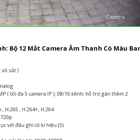
ình: Bộ 12 Mắt Camera Âm Thanh Có Màu Ba
vỏ sắt )
Analog
P ( tối đa 5 camera IP ); 08/16 kênh: hỗ trợ gán thêm 2
 , H.265 , H.264+, H.264
 /720p
c với đầu ghi có kí hiệu (S)