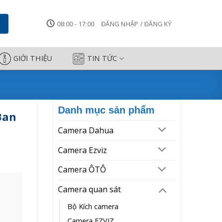
amera Công Thành
08:00 - 17:00
ĐĂNG NHẬP / ĐĂNG KÝ
GIỚI THIỆU
TIN TỨC
Danh mục sản phẩm
Ban
Camera Dahua
Camera Ezviz
Camera ÔTÔ
Camera quan sát
Bộ Kích camera
Camera EZVIZ