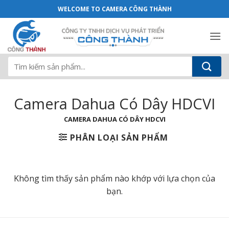
Camera Dahua Có Dây HDCVI - Camera 
Bỏ
WELCOME TO CAMERA CÔNG THÀNH
qua
nội
dung
Tìm
kiếm:
Camera Dahua Có Dây HDCVI
CAMERA DAHUA CÓ DÂY HDCVI
PHÂN LOẠI SẢN PHẨM
Không tìm thấy sản phẩm nào khớp với lựa chọn của
bạn.
Camera Dahua Có Dây HDCVI - Camera Công Thành