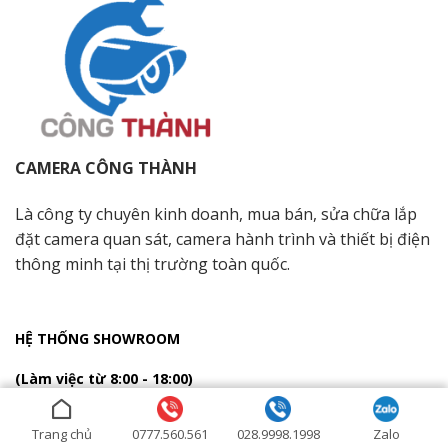
CAMERA CÔNG THÀNH
Là công ty chuyên kinh doanh, mua bán, sửa chữa lắp
đặt camera quan sát, camera hành trình và thiết bị điện
thông minh tại thị trường toàn quốc.
HỆ THỐNG SHOWROOM
(Làm việc từ 8:00 - 18:00)
Địa Chỉ: 51 đường số 18, phường Bình Hưng Hoà,
Trang chủ
0777.560.561
028.9998.1998
Zalo
quận Bình Tân, Hồ Chí Minh