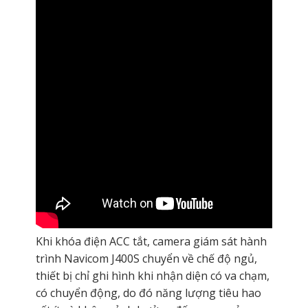
Khi khóa điện ACC tắt, camera giám sát hành
trình Navicom J400S chuyển về chế độ ngủ,
thiết bị chỉ ghi hình khi nhận diện có va chạm,
có chuyển động, do đó năng lượng tiêu hao