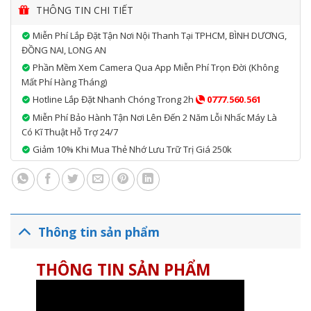
trong một khu vực địa lý nhất định, khi xe ra ngoài khu vực
THÔNG TIN CHI TIẾT
thiết bị sẽ gửi cảnh báo tới chủ xe.
5. Phát wifi di động
Miễn Phí Lắp Đặt Tận Nơi Nội Thanh Tại TPHCM, BÌNH DƯƠNG,
6. Cloud Server lưu dữ liệu về hành trình 90 ngày trên sever
ĐỒNG NAI, LONG AN
7. Quay video Độ phân giải Full HD 1920 x 1080. Góc quay
Phần Mềm Xem Camera Qua App Miễn Phí Trọn Đời (không
cực rộng 140 độ bao quát đường xung quanh bạn.
Mất Phí Hàng Tháng)
8. G-Sensor tự động khóa video quan trọng khi xảy ra va
Hotline Lắp Đặt Nhanh Chóng Trong 2h
0777.560.561
chạm
Miễn Phí Bảo Hành Tận Nơi Lên Đến 2 Năm Lỗi Nhấc Máy Là
9. HĐH thông minh Android 8.0, chạy nhanh hơn, trôi chảy và
Có Kĩ Thuật Hỗ Trợ 24/7
ổn định.
Giảm 10% Khi Mua Thẻ Nhớ Lưu Trữ Trị Giá 250k
10. Báo động – chống trộm: Báo rung được bật sau khi xe
dừng động cơ trong 5 phút. Khi có rung động tác động lên xe
thiết bị sẽ cảnh báo tới chủ xe qua ứng dụng di động.
11. Ghi hình vòng lặp
Thông tin sản phẩm
THÔNG TIN SẢN PHẨM