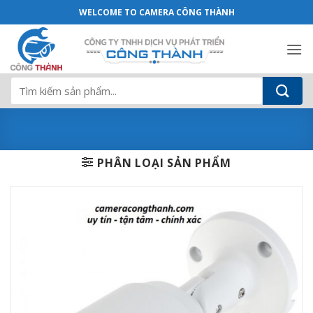
Camera HAC-HFW1239TP-A-LED Lite Plu
Bỏ
WELCOME TO CAMERA CÔNG THÀNH
qua
nội
dung
Tìm
kiếm:
PHÂN LOẠI SẢN PHẨM