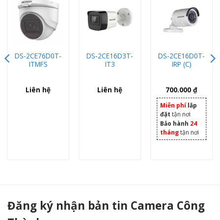
DS-2CE76D0T-
DS-2CE16D3T-
DS-2CE16D0T-
ITMFS
IT3
IRP (C)
Liên hệ
Liên hệ
700.000
₫
Miễn phí
lắp
đặt
tận nơi
Bảo hành
24
tháng
tận nơi
Camera HAC-HFW1239TP-A-LED Lite Plus FULL-COLOR có mic ghi âm - Camera Công Thành
Đăng ký nhận bản tin Camera Công