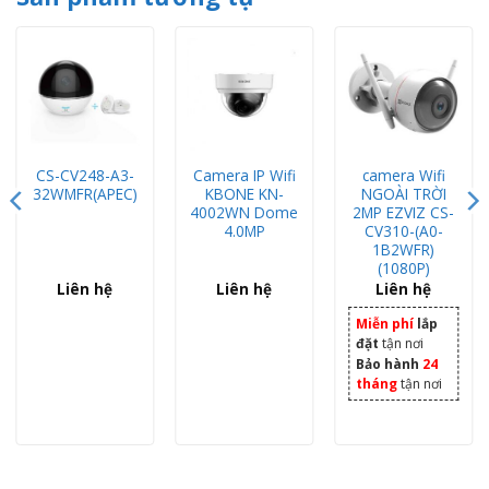
CS-CV248-A3-
Camera IP Wifi
camera Wifi
32WMFR(APEC)
KBONE KN-
NGOÀI TRỜI
4002WN Dome
2MP EZVIZ CS-
4.0MP
CV310-(A0-
1B2WFR)
(1080P)
Liên hệ
Liên hệ
Liên hệ
Miễn phí
lắp
đặt
tận nơi
Bảo hành
24
tháng
tận nơi