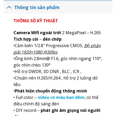
Thông tin sản phẩm
THÔNG SỐ KỸ THUẬT
Camera Wifi ngoài trời
2 MegaPixel – H.265
Tích hợp còi
–
đèn chớp
•Cảm biến 1/2.8″ Progressive CMOS,
Độ phân
giải 1920×1080 @30fps
•Ống kính 2.8mm@ F1.6, góc nhìn ngang 110°,
góc nhìn chéo 130°
•Hỗ trợ DWDR, 3D DNR , BLC , ICR ,
•Chuấn nén H.265/H.264 , hỗ trợ 2 luồng dữ
liệu
•
Phát hiện chuyển động thông minh
• Full color –
video có màu ban đêm
, có thể
điều chỉnh độ sáng đèn
• DIY record –
phát ghi âm giọng nói người