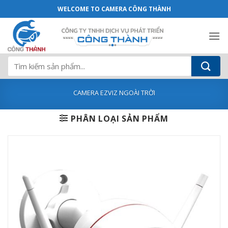
Camera wifi có màu ban đêm CS-CV310
Bỏ
WELCOME TO CAMERA CÔNG THÀNH
qua
nội
dung
Tìm
kiếm:
CAMERA EZVIZ NGOÀI TRỜI
PHÂN LOẠI SẢN PHẨM