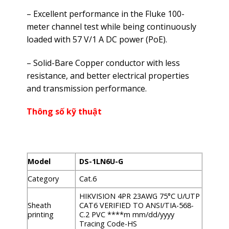
– Excellent performance in the Fluke 100-
meter channel test while being continuously
loaded with 57 V/1 A DC power (PoE).
– Solid-Bare Copper conductor with less
resistance, and better electrical properties
and transmission performance.
Thông số kỹ thuật
Model
DS-1LN6U-G
Category
Cat.6
HIKVISION 4PR 23AWG 75°C U/UTP
Sheath
CAT6 VERIFIED TO ANSI/TIA-568-
printing
C.2 PVC ****m mm/dd/yyyy
Tracing Code-HS