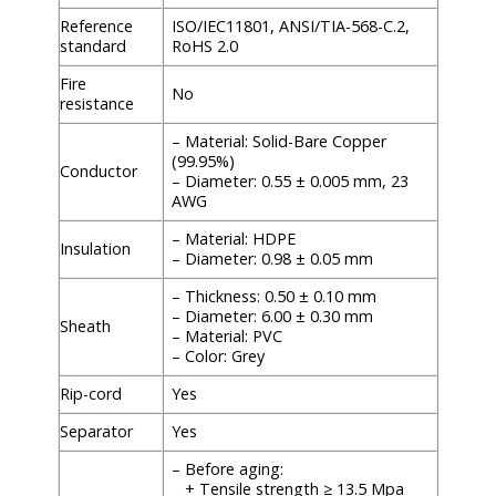
Reference
ISO/IEC11801, ANSI/TIA-568-C.2,
standard
RoHS 2.0
Fire
No
resistance
– Material: Solid-Bare Copper
(99.95%)
Conductor
– Diameter: 0.55 ± 0.005 mm, 23
AWG
– Material: HDPE
Insulation
– Diameter: 0.98 ± 0.05 mm
– Thickness: 0.50 ± 0.10 mm
– Diameter: 6.00 ± 0.30 mm
Sheath
– Material: PVC
– Color: Grey
Rip-cord
Yes
Separator
Yes
– Before aging:
+ Tensile strength ≥ 13.5 Mpa