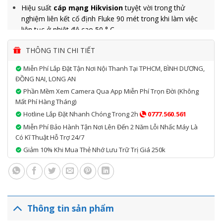
Hiệu suất
cáp mạng Hikvision
tuyệt vời trong thử
nghiệm liên kết cố định Fluke 90 mét trong khi làm việc
liên tục ở nhiệt độ cao 50 ° C.
Hiệu suất tuyệt vời trong thử nghiệm kênh 100 mét Fluke
THÔNG TIN CHI TIẾT
trong khi được tải liên tục với nguồn điện 57 V / 1 A DC
(PoE).
Miễn Phí Lắp Đặt Tận Nơi Nội Thanh Tại TPHCM, BÌNH DƯƠNG,
ĐỒNG NAI, LONG AN
Dây dẫn
thiết bị mạng
Solid-Bare Copper với ít điện trở
Phần Mềm Xem Camera Qua App Miễn Phí Trọn Đời (không
hơn, và tính chất điện và hiệu suất truyền tốt hơn.
Mất Phí Hàng Tháng)
Hotline Lắp Đặt Nhanh Chóng Trong 2h
0777.560.561
Miễn Phí Bảo Hành Tận Nơi Lên Đến 2 Năm Lỗi Nhấc Máy Là
Có Kĩ Thuật Hỗ Trợ 24/7
Giảm 10% Khi Mua Thẻ Nhớ Lưu Trữ Trị Giá 250k
Thông tin sản phẩm