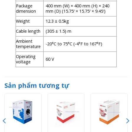
Package
400 mm (W) × 400 mm (H) × 240
dimension
mm (D) (15.75′ × 15.75′ × 9.45′)
Weight
12.3 ± 0.5kg
Cable length
(305 ± 1.5) m
Ambient
-20°C to 75°C (-4°F to 167°F)
temperature
Operating
60 V
voltage
Sản phẩm tương tự