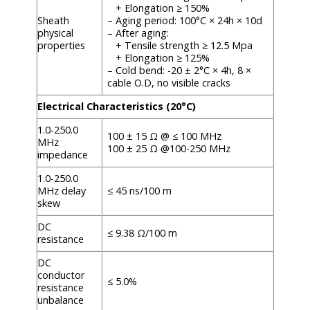
+ Elongation ≥ 150%
Sheath
– Aging period: 100°C × 24h × 10d
physical
– After aging:
properties
+ Tensile strength ≥ 12.5 Mpa
+ Elongation ≥ 125%
– Cold bend: -20 ± 2°C × 4h, 8 ×
cable O.D, no visible cracks
Electrical Characteristics (20°C)
1.0-250.0
100 ± 15 Ω @ ≤ 100 MHz
MHz
100 ± 25 Ω @100-250 MHz
impedance
1.0-250.0
MHz delay
≤ 45 ns/100 m
skew
DC
≤ 9.38 Ω/100 m
resistance
DC
conductor
≤ 5.0%
resistance
unbalance