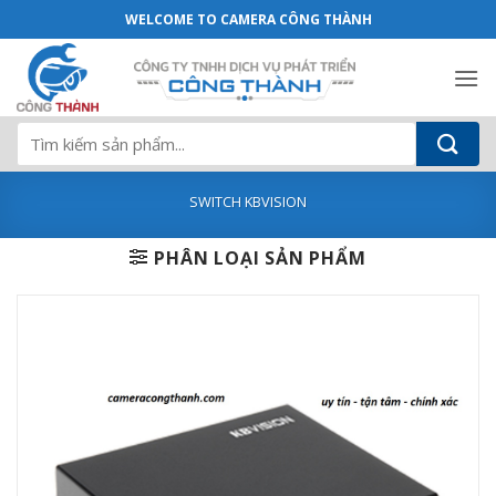
Switch KBVISION KX-ASW04P2 POE 4 cổ
Bỏ
WELCOME TO CAMERA CÔNG THÀNH
qua
nội
dung
Tìm
kiếm:
SWITCH KBVISION
PHÂN LOẠI SẢN PHẨM