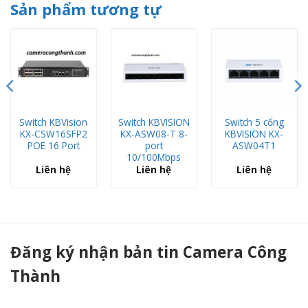
Sản phẩm tương tự
Switch KBVision
Switch KBVISION
Switch 5 cổng
KX-CSW16SFP2
KX-ASW08-T 8-
KBVISION KX-
POE 16 Port
port
ASW04T1
10/100Mbps
Liên hệ
Liên hệ
Liên hệ
Switch KBVISION KX-ASW04P2 POE 4 cổng - Camera Công Thành
Đăng ký nhận bản tin Camera Công
Thành