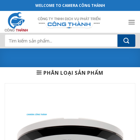
Camera DAHUA DH-HAC-EW2401P 4MP P
Bỏ
WELCOME TO CAMERA CÔNG THÀNH
qua
nội
dung
Tìm
kiếm:
PHÂN LOẠI SẢN PHẨM