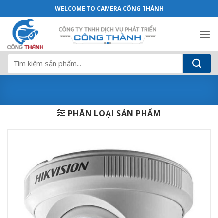
DS-2CE56C0T-IR - Camera Công Thành
Bỏ
WELCOME TO CAMERA CÔNG THÀNH
qua
nội
dung
Tìm
kiếm:
PHÂN LOẠI SẢN PHẨM