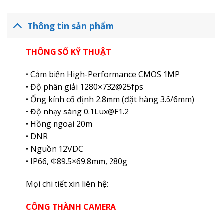
Thông tin sản phẩm
THÔNG SỐ KỸ THUẬT
•
Cảm biến High-Performance CMOS 1MP
• Độ phân giải 1280×732@25fps
• Ống kính cố định 2.8mm (đặt hàng 3.6/6mm)
• Độ nhạy sáng 0.1Lux@F1.2
• Hồng ngoại 20m
• DNR
• Nguồn 12VDC
• IP66, Φ89.5×69.8mm, 280g
Mọi chi tiết xin liên hệ:
CÔNG THÀNH CAMERA