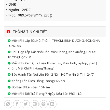
• DNR
• Nguồn 12VDC
• IP66, Φ89.5×69.8mm, 280g
THÔNG TIN CHI TIẾT
Miễn Phí Lắp Đặt Nội Thành TPHCM, BÌNH DƯƠNG, ĐỒNG NAI,
LONG AN
Phù Hợp Lắp Đặt Nhà Dân, Văn Phòng, Kho Xưởng, Bãi Xe,
Trường Học V..v
Miễn Phí Xem Qua Điện Thoại, Tivi, Máy Tính,laptop, Ipad (
Không Mất Chi Phí Hàng Tháng )
Bảo Hành Tận Nơi Lên Đến 2 Năm Hỗ Trợ Nhiệt Tình 24/7
Không Tốn Điện Hàng Tháng (12vdc)
Độ Bền Bĩ Lên Đến 10 Năm
Miễn Phí Đổi Trả Trong 7 Ngày Nếu Sản Phẩm Lỗi