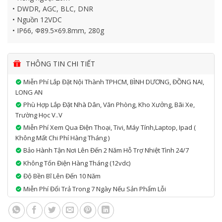
• DWDR, AGC, BLC, DNR
• Nguồn 12VDC
• IP66, Φ89.5×69.8mm, 280g
THÔNG TIN CHI TIẾT
Miễn Phí Lắp Đặt Nội Thành TPHCM, BÌNH DƯƠNG, ĐỒNG NAI,
LONG AN
Phù Hợp Lắp Đặt Nhà Dân, Văn Phòng, Kho Xưởng, Bãi Xe,
Trường Học V..v
Miễn Phí Xem Qua Điện Thoại, Tivi, Máy Tính,laptop, Ipad (
Không Mất Chi Phí Hàng Tháng )
Bảo Hành Tận Nơi Lên Đến 2 Năm Hỗ Trợ Nhiệt Tình 24/7
Không Tốn Điện Hàng Tháng (12vdc)
Độ Bền Bĩ Lên Đến 10 Năm
Miễn Phí Đổi Trả Trong 7 Ngày Nếu Sản Phẩm Lỗi