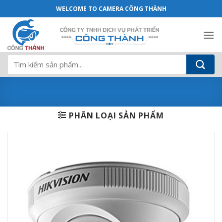
DS-2CE56D0T-IRP (C) - Camera Công Th
Bỏ
WELCOME TO CAMERA CÔNG THÀNH
qua
nội
dung
Tìm
kiếm:
PHÂN LOẠI SẢN PHẨM