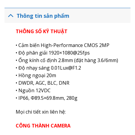
Thông tin sản phẩm
THÔNG SỐ KỸ THUẬT
• Cảm biến High-Performance CMOS 2MP
• Độ phân giải 1920×1080@25fps
• Ống kính cố định 2.8mm (đặt hàng 3.6/6mm)
• Độ nhạy sáng 0.01Lux@F1.2
• Hồng ngoại 20m
• DWDR, AGC, BLC, DNR
• Nguồn 12VDC
• IP66, Φ89.5×69.8mm, 280g
Mọi chi tiết xin liên hệ:
CÔNG THÀNH CAMERA