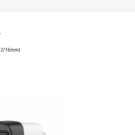
P
/12/16mm)