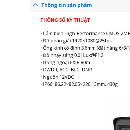
Thông tin sản phẩm
THÔNG SỐ KỸ THUẬT
• Cảm biến High-Performance CMOS 2M
• Độ phân giải 1920×1080@25fps
• Ống kính cố định 3.6mm (đặt hàng 6/8
• Độ nhạy sáng 0.01Lux@F1.2
• Hồng ngoại EXIR 80m
• DWDR, AGC, BLC, DNR
• Nguồn 12VDC
• IP66, 86.22×82.05×220.13mm, 430g