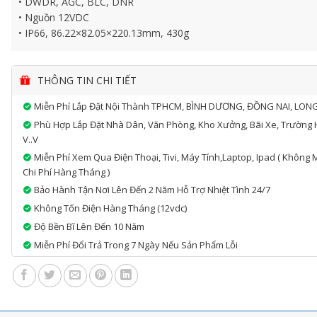
• DWDR, AGC, BLC, DNR
• Nguồn 12VDC
• IP66, 86.22×82.05×220.13mm, 430g
THÔNG TIN CHI TIẾT
Miễn Phí Lắp Đặt Nội Thành TPHCM, BÌNH DƯƠNG, ĐỒNG NAI, LON
Phù Hợp Lắp Đặt Nhà Dân, Văn Phòng, Kho Xưởng, Bãi Xe, Trường 
V..v
Miễn Phí Xem Qua Điện Thoại, Tivi, Máy Tính,laptop, Ipad ( Không 
Chi Phí Hàng Tháng )
Bảo Hành Tận Nơi Lên Đến 2 Năm Hỗ Trợ Nhiệt Tình 24/7
Không Tốn Điện Hàng Tháng (12vdc)
Độ Bền Bĩ Lên Đến 10 Năm
Miễn Phí Đổi Trả Trong 7 Ngày Nếu Sản Phẩm Lỗi