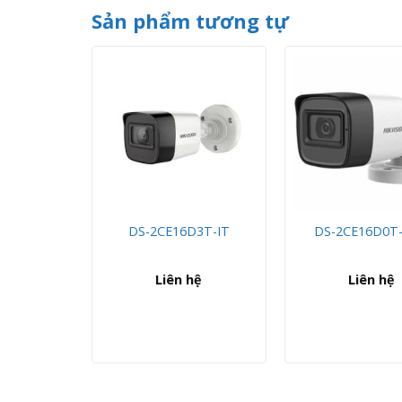
Sản phẩm tương tự
T-IT3FS
DS-2CE16D3T-IT
DS-2CE16D0T-
hệ
Liên hệ
Liên hệ