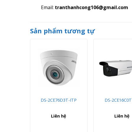
Email:
tranthanhcong106@gmail.com
Sản phẩm tương tự
-IT3 (C)
DS-2CE76D3T-ITP
DS-2CE16C0T
hệ
Liên hệ
Liên hệ