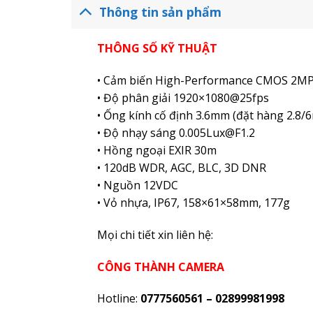
Thông tin sản phẩm
THÔNG SỐ KỸ THUẬT
• Cảm biến High-Performance CMOS 2M
• Độ phân giải 1920×1080@25fps
• Ống kính cố định 3.6mm (đặt hàng 2.8/
• Độ nhạy sáng 0.005Lux@F1.2
• Hồng ngoại EXIR 30m
• 120dB WDR, AGC, BLC, 3D DNR
• Nguồn 12VDC
• Vỏ nhựa, IP67, 158×61×58mm, 177g
Mọi chi tiết xin liên hệ:
CÔNG THÀNH CAMERA
Hotline:
0777560561 – 02899981998