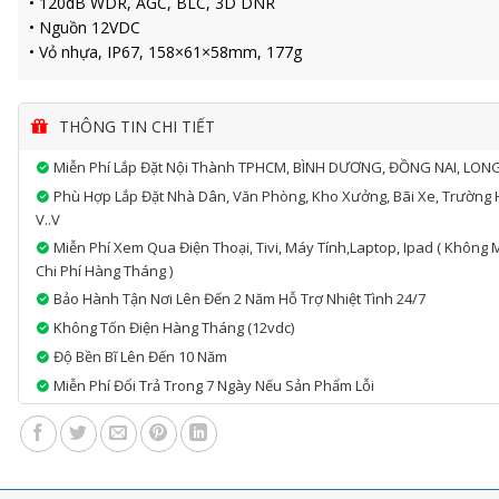
• 120dB WDR, AGC, BLC, 3D DNR
• Nguồn 12VDC
• Vỏ nhựa, IP67, 158×61×58mm, 177g
THÔNG TIN CHI TIẾT
Miễn Phí Lắp Đặt Nội Thành TPHCM, BÌNH DƯƠNG, ĐỒNG NAI, LON
Phù Hợp Lắp Đặt Nhà Dân, Văn Phòng, Kho Xưởng, Bãi Xe, Trường 
V..v
Miễn Phí Xem Qua Điện Thoại, Tivi, Máy Tính,laptop, Ipad ( Không 
Chi Phí Hàng Tháng )
Bảo Hành Tận Nơi Lên Đến 2 Năm Hỗ Trợ Nhiệt Tình 24/7
Không Tốn Điện Hàng Tháng (12vdc)
Độ Bền Bĩ Lên Đến 10 Năm
Miễn Phí Đổi Trả Trong 7 Ngày Nếu Sản Phẩm Lỗi