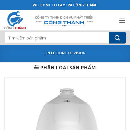
Camera Hikvision DS-2AE5232TI-A 2.0 M
Bỏ
WELCOME TO CAMERA CÔNG THÀNH
qua
nội
dung
Tìm
kiếm:
SPEED DOME HIKVISION
PHÂN LOẠI SẢN PHẨM