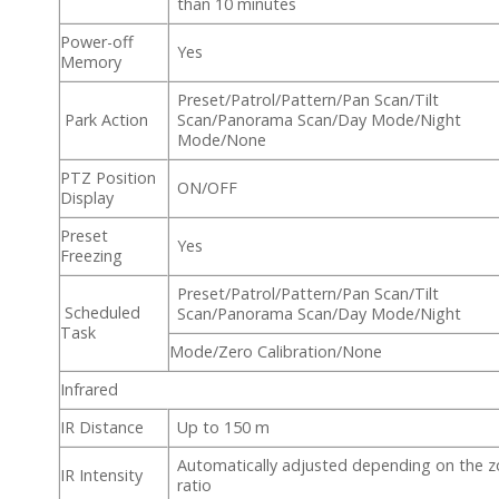
than 10 minutes
Power-off
Yes
Memory
Preset/Patrol/Pattern/Pan Scan/Tilt
Park Action
Scan/Panorama Scan/Day Mode/Night
Mode/None
PTZ Position
ON/OFF
Display
Preset
Yes
Freezing
Preset/Patrol/Pattern/Pan Scan/Tilt
Scheduled
Scan/Panorama Scan/Day Mode/Night
Task
Mode/Zero Calibration/None
Infrared
IR Distance
Up to 150 m
Automatically adjusted depending on the 
IR Intensity
ratio