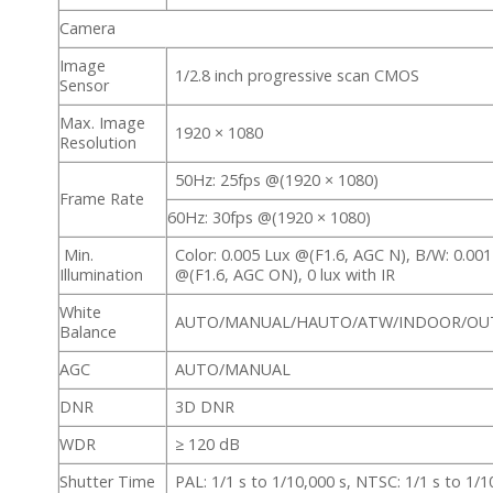
Camera
Image
1/2.8 inch progressive scan CMOS
Sensor
Max. Image
1920 × 1080
Resolution
50Hz: 25fps @(1920 × 1080)
Frame Rate
60Hz: 30fps @(1920 × 1080)
Min.
Color: 0.005 Lux @(F1.6, AGC N), B/W: 0.00
Illumination
@(F1.6, AGC ON), 0 lux with IR
White
AUTO/MANUAL/HAUTO/ATW/INDOOR/O
Balance
AGC
AUTO/MANUAL
DNR
3D DNR
WDR
≥ 120 dB
Shutter Time
PAL: 1/1 s to 1/10,000 s, NTSC: 1/1 s to 1/1