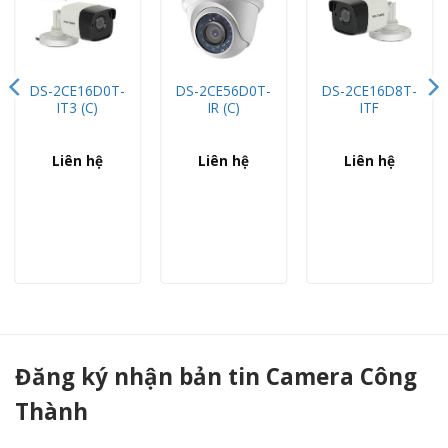
DS-2CE16D0T-
DS-2CE56D0T-
DS-2CE16D8T-
IT3 (C)
IR (C)
ITF
Liên hệ
Liên hệ
Liên hệ
Camera Hikvision DS-2AE5232TI-A 2.0 Megapixel, Zoom Quang 32X, Audio, IR 150m, Chống ngược sáng, Ultra Lowlight, Camera 4 in 1 - Camera Công Thành
Đăng ký nhận bản tin Camera Công
Thành