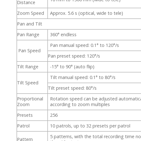
Distance
Zoom Speed
Approx. 5.6 s (optical, wide to tele)
Pan and Tilt
Pan Range
360° endless
Pan manual speed: 0.1° to 120°/s
Pan Speed
Pan preset speed: 120°/s
Tilt Range
-15° to 90° (auto flip)
Tilt manual speed: 0.1° to 80°/s
Tilt Speed
Tilt preset speed: 80°/s
Proportional
Rotation speed can be adjusted automatica
Zoom
according to zoom multiples
Presets
256
Patrol
10 patrols, up to 32 presets per patrol
5 patterns, with the total recording time no
Pattern