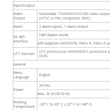
Input/Output
Video
Switchable TVI/AHD/CVI/CVBS video output
Output
(NTSC or PAL composite, BNC)
Alarm
2 alarm inputs, 1 alarm output
Half-duplex mode
RS-485
Interface
Self-adaptive HIKVISION, Pelco-P, Pelco-D p
UTC protocol (or HIKVISION-C protocol in 
UTC function
DVR)
General
Menu
English
Language
24 VAC
Power
Max. 30 W (IR:10 W)
Working
-30° C to 65° C (-22° F to 149° F)
Temperature