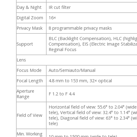
Day & Night
IR cut filter
Digital Zoom
16×
Privacy Mask
8 programmable privacy masks
BLC (Backlight Compensation), HLC (highli
Support
Compensation), EIS (Electric Image Stabiliza
Reginal Focus
Lens
Focus Mode
Auto/Semiauto/Manual
Focal Length
4.8 mm to 153 mm, 32× optical
Aperture
F 1.2 to F 4.4
Range
Horizontal field of view: 55.6° to 2.04° (wide
tele), Vertical field of view: 32.4° to 1.14° (w
Field of View
tele), Diagonal field of view: 63° to 2.34° (w
tele)
Min. Working
10 mm to 1500 mm (wide to tele)