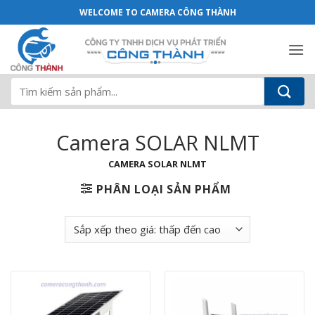
Camera SOLAR NLMT - Camera Công Th
Bỏ
WELCOME TO CAMERA CÔNG THÀNH
qua
nội
dung
Tìm
kiếm:
Camera SOLAR NLMT
CAMERA SOLAR NLMT
PHÂN LOẠI SẢN PHẨM