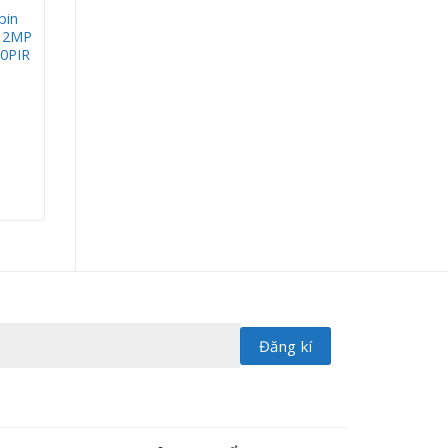
pin
i 2MP
0PIR