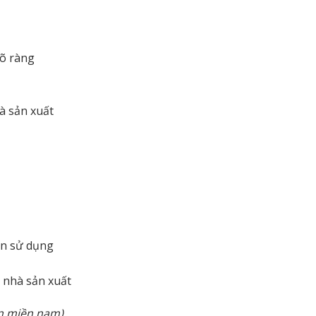
rõ ràng
à sản xuất
ẫn sử dụng
n nhà sản xuất
àn miền nam)