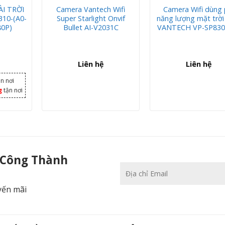
ÀI TRỜI
Camera Vantech Wifi
Camera Wifi dùng 
10-(A0-
Super Starlight Onvif
năng lượng mặt trờ
80P)
Bullet AI-V2031C
VANTECH VP-SP830
Liên hệ
Liên hệ
n nơi
g
tận nơi
hành
 Công Thành
yến mãi