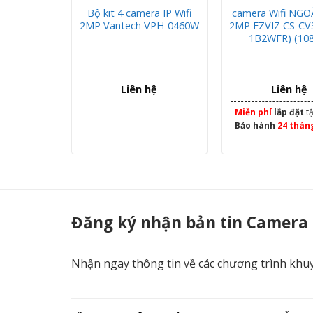
TECH AI-
Bộ kit 4 camera IP Wifi
camera Wifi NGO
i 4MP-Lắp
2MP Vantech VPH-0460W
2MP EZVIZ CS-CV3
Nhà
1B2WFR) (10
hệ
Liên hệ
Liên hệ
t
tận nơi
Miễn phí
lắp đặt
tậ
háng
tận nơi
Bảo hành
24 thán
Camera Vantech 2.0MP Solar Panel 4G IP VP-2506B-4G - Camera Công T
Đăng ký nhận bản tin Camera
Nhận ngay thông tin về các chương trình khu