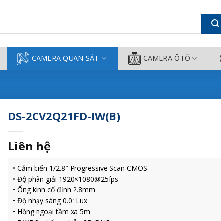
ông Thành
CAMERA QUAN SÁT
CAMERA ÔTÔ
DS-2CV2Q21FD-IW(B)
Liên hệ
• Cảm biến 1/2.8″ Progressive Scan CMOS
• Độ phân giải 1920×1080@25fps
• Ống kính cố định 2.8mm
• Độ nhạy sáng 0.01Lux
• Hồng ngoại tầm xa 5m