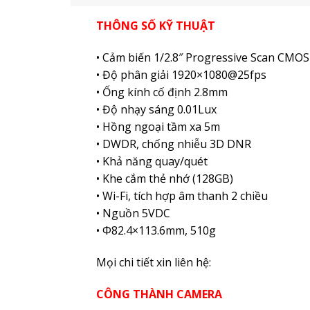
THÔNG SỐ KỸ THUẬT
• Cảm biến 1/2.8″ Progressive Scan CMOS
• Độ phân giải 1920×1080@25fps
• Ống kính cố định 2.8mm
• Độ nhạy sáng 0.01Lux
• Hồng ngoại tầm xa 5m
• DWDR, chống nhiễu 3D DNR
• Khả năng quay/quét
• Khe cắm thẻ nhớ (128GB)
• Wi-Fi, tích hợp âm thanh 2 chiều
• Nguồn 5VDC
• Φ82.4×113.6mm, 510g
Mọi chi tiết xin liên hệ:
CÔNG THÀNH CAMERA