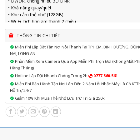
• DWDR, chống nhiễu 3D DNR
• Khả năng quay/quét
• Khe cắm thẻ nhớ (128GB)
• Wi-Fi, tích hợp âm thanh 2 chiều
• Nguồn 5VDC
• Φ82.4×113.6mm, 510g
THÔNG TIN CHI TIẾT
Miễn Phí Lắp Đặt Tận Nơi Nội Thanh Tại TPHCM, BÌNH DƯƠNG, ĐỒ
NAI, LONG AN
Phần Mềm Xem Camera Qua App Miễn Phí Trọn Đời (không Mất Ph
Hàng Tháng)
Hotline Lắp Đặt Nhanh Chóng Trong 2h
0777.560.561
Miễn Phí Bảo Hành Tận Nơi Lên Đến 2 Năm Lỗi Nhấc Máy Là Có Kĩ T
Hỗ Trợ 24/7
Giảm 10% Khi Mua Thẻ Nhớ Lưu Trữ Trị Giá 250k