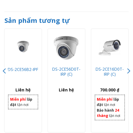
Sản phẩm tương tự
DS-2CE56D0T-
DS-2CE16D0T-
DS-2CE56B2-IPF
IRP (C)
IRP (C)
Liên hệ
Liên hệ
700.000
₫
Miễn phí
lắp
Miễn phí
lắp
đặt
tận nơi
đặt
tận nơi
Bảo hành
24
tháng
tận nơi