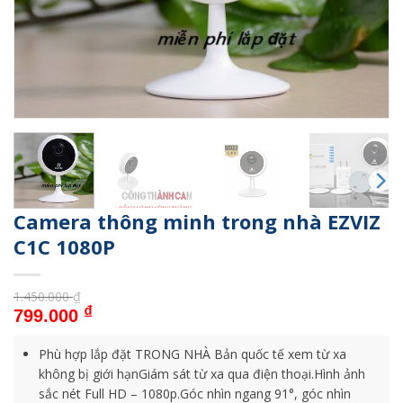
Camera thông minh trong nhà EZVIZ
C1C 1080P
1.450.000
₫
Giá gốc là: 1.450.000 ₫.
Giá hiện tại là: 799.000 ₫.
₫
799.000
Phù hợp lắp đặt TRONG NHÀ Bản quốc tế xem từ xa
không bị giới hạnGiám sát từ xa qua điện thoại.Hình ảnh
sắc nét Full HD – 1080p.Góc nhìn ngang 91°, góc nhìn