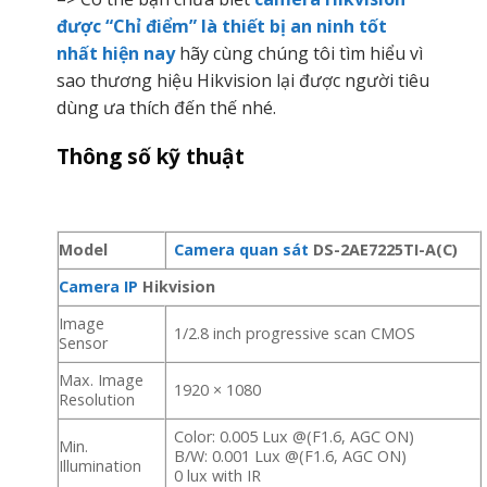
được “Chỉ điểm” là thiết bị an ninh tốt
nhất hiện nay
hãy cùng chúng tôi tìm hiểu vì
sao thương hiệu Hikvision lại được người tiêu
dùng ưa thích đến thế nhé.
Thông số kỹ thuật
Model
Camera quan sát
DS-2AE7225TI-A(C)
Camera IP
Hikvision
Image
1/2.8 inch progressive scan CMOS
Sensor
Max. Image
1920 × 1080
Resolution
Color: 0.005 Lux @(F1.6, AGC ON)
Min.
B/W: 0.001 Lux @(F1.6, AGC ON)
Illumination
0 lux with IR