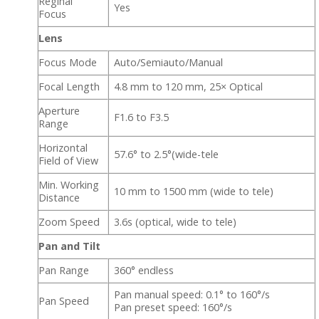
Reginal
Yes
Focus
Lens
Focus Mode
Auto/Semiauto/Manual
Focal Length
4.8 mm to 120 mm, 25× Optical
Aperture
F1.6 to F3.5
Range
Horizontal
57.6° to 2.5°(wide-tele
Field of View
Min. Working
10 mm to 1500 mm (wide to tele)
Distance
Zoom Speed
3.6s (optical, wide to tele)
Pan and Tilt
Pan Range
360° endless
Pan manual speed: 0.1° to 160°/s
Pan Speed
Pan preset speed: 160°/s