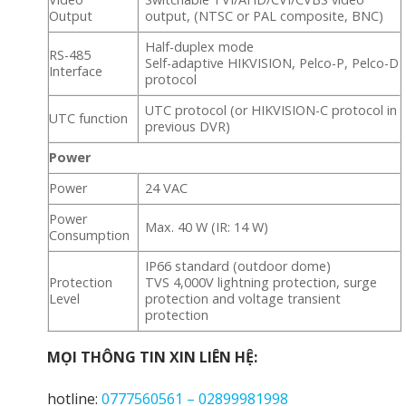
Output
output, (NTSC or PAL composite, BNC)
Half-duplex mode
RS-485
Self-adaptive HIKVISION, Pelco-P, Pelco-D
Interface
protocol
UTC protocol (or HIKVISION-C protocol in
UTC function
previous DVR)
Power
Power
24 VAC
Power
Max. 40 W (IR: 14 W)
Consumption
IP66 standard (outdoor dome)
Protection
TVS 4,000V lightning protection, surge
Level
protection and voltage transient
protection
MỌI THÔNG TIN XIN LIÊN HỆ:
hotline:
0777560561 – 02899981998