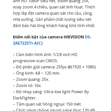
ảnh HD 1080P siêu nét, zoom quang 25X,
xoay zoom 4 chiều, quan sát linh hoạt. Thích
hợp lắp đặt camera quan sát cho cầu, cảng,
nhà xưởng…Sản phẩm chất lượng siêu nét
đảm bảo hài lòng khách hàng khó tính nhất.
Điểm nổi bật của camera HIKVISION
DS-
2AE7225TI-A(C)
– Cảm biến hình ảnh: 1/2.8 inch HD
progressive scan CMOS.
– Độ phân giải camera: 25fps @(1920 × 1080).
– Ống kính: 4.8 ~ 120 mm.
– Zoom quang: 25x.
– Zoom số: 16x.
– Độ nhạy sáng: Ultra-low light Power By
DarkFighter.
– Tầm quan sát hồng ngoại: 150 mét.
– Chức năng chống ngược sáng thực 120 dB