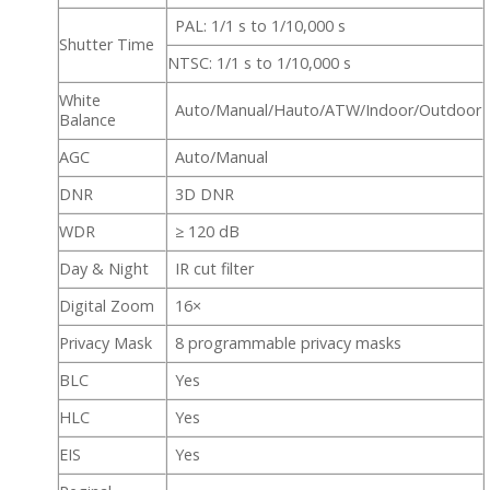
PAL: 1/1 s to 1/10,000 s
Shutter Time
NTSC: 1/1 s to 1/10,000 s
White
Auto/Manual/Hauto/ATW/Indoor/Outdoor
Balance
AGC
Auto/Manual
DNR
3D DNR
WDR
≥ 120 dB
Day & Night
IR cut filter
Digital Zoom
16×
Privacy Mask
8 programmable privacy masks
BLC
Yes
HLC
Yes
EIS
Yes