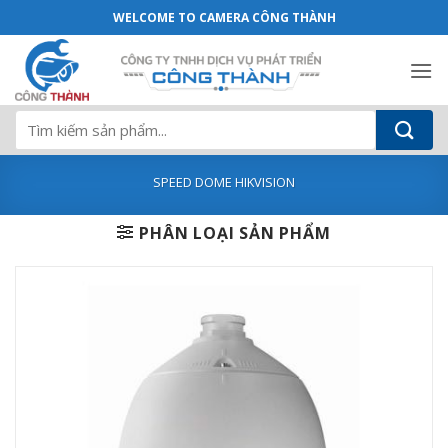
Camera Speed Dome 4 in 1 hồng ngoại 2
Bỏ
WELCOME TO CAMERA CÔNG THÀNH
qua
nội
dung
Tìm
kiếm:
SPEED DOME HIKVISION
PHÂN LOẠI SẢN PHẨM