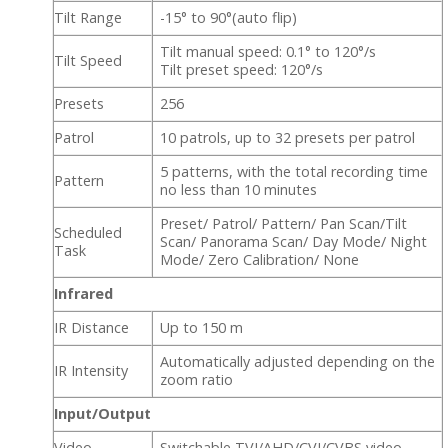
Tilt Range
-15° to 90°(auto flip)
Tilt manual speed: 0.1° to 120°/s
Tilt Speed
Tilt preset speed: 120°/s
Presets
256
Patrol
10 patrols, up to 32 presets per patrol
5 patterns, with the total recording time
Pattern
no less than 10 minutes
Preset/ Patrol/ Pattern/ Pan Scan/Tilt
Scheduled
Scan/ Panorama Scan/ Day Mode/ Night
Task
Mode/ Zero Calibration/ None
Infrared
IR Distance
Up to 150 m
Automatically adjusted depending on the
IR Intensity
zoom ratio
Input/Output
Video
Switchable TVI/AHD/CVI/CVBS video