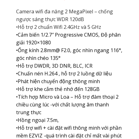
Camera wifi đa năng 2 MegaPixel – chống
ngược sáng thực WDR 120dB
•Hỗ trợ 2 chuẩn Wifi 2.4GHz và 5 GHz
•Cảm biến 1/2.7″ Progressive CMOS, Độ phân
giải 1920×1080
•Ống kính 2.8mm@ F2.0, góc nhìn ngang 116°,
góc nhìn chéo 135°
•Hỗ trợ DWDR, 3D DNR, BLC, ICR
•Chuấn nén H.264 , hỗ trợ 2 luồng dữ liệu
•Phát hiện chuyển động thông minh
•Hỗ trợ khe cắm thẻ nhớ đến 128GB
•Tích hợp Micro và Loa – Hỗ trợ đàm thoại 2
chiều cùng lúc -với chất lượng âm thanh
trung thực
•Hồng ngoại 7.5m,
•Hỗ trợ wifi + cài đặt wifi thông minh với phần
mềm EZVIZ -quá trình cài đặt chỉ mất vài phút