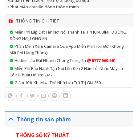
•Chuấn nén H.264 , hỗ trợ 2 luồng dữ liệu
•Phát hiện chuyển động thông minh
•Hỗ trợ khe cắm thẻ nhớ đến 128GB
•Tích hợp Micro và Loa – Hỗ trợ đàm thoại 2 chiều cùng lúc -
THÔNG TIN CHI TIẾT
với chất lượng âm thanh trung thực
Miễn Phí Lắp Đặt Tận Nơi Nội Thanh Tại TPHCM, BÌNH DƯƠNG,
•Hồng ngoại 7.5m,
ĐỒNG NAI, LONG AN
•Hỗ trợ wifi + cài đặt wifi thông minh với phần mềm EZVIZ -
Phần Mềm Xem Camera Qua App Miễn Phí Trọn Đời (không
quá trình cài đặt chỉ mất vài phút với người lần đầu sử dụng
Mất Phí Hàng Tháng)
•Kèm adaptor 5V chính hãng
Hotline Lắp Đặt Nhanh Chóng Trong 2h
0777.560.561
•Thiết kế hiện đại, lắp đặt trong nhà.
Miễn Phí Bảo Hành Tận Nơi Lên Đến 2 Năm Lỗi Nhấc Máy Là
Có Kĩ Thuật Hỗ Trợ 24/7
Giảm 10% Khi Mua Thẻ Nhớ Lưu Trữ Trị Giá 250k
Thông tin sản phẩm
THÔNG SỐ KỸ THUẬT