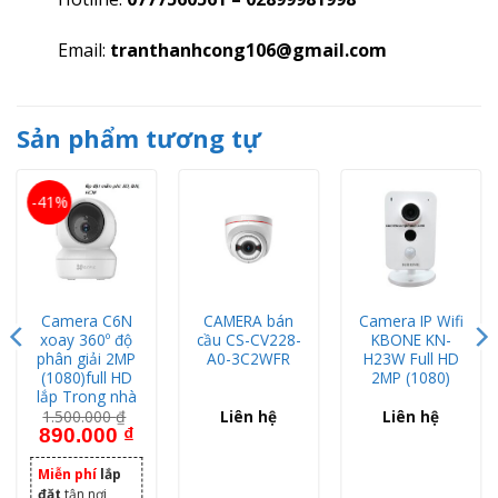
Email:
tranthanhcong106@gmail.com
Sản phẩm tương tự
-41%
Camera C6N
CAMERA bán
Camera IP Wifi
xoay 360º độ
cầu CS-CV228-
KBONE KN-
phân giải 2MP
A0-3C2WFR
H23W Full HD
(1080)full HD
2MP (1080)
lắp Trong nhà
1.500.000
₫
Liên hệ
Liên hệ
Giá gốc là: 1.500.000 ₫.
Giá hiện tại là: 890.000 ₫.
890.000
₫
Miễn phí
lắp
đặt
tận nơi