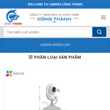
CS-CV200-(A0-52WFR(White) - Camera 
Bỏ
WELCOME TO CAMERA CÔNG THÀNH
qua
nội
dung
Tìm
kiếm:
CAMERA KHÔNG DÂY
PHÂN LOẠI SẢN PHẨM