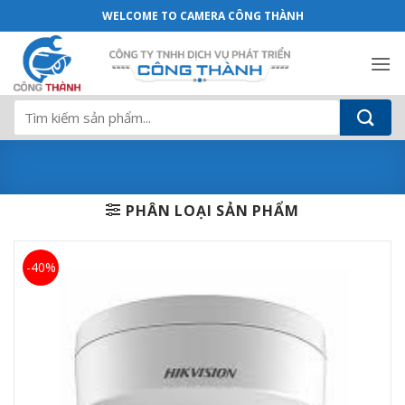
DS-2CE56H0T-VPITF - Camera Công Thà
Bỏ
WELCOME TO CAMERA CÔNG THÀNH
qua
nội
dung
Tìm
kiếm:
PHÂN LOẠI SẢN PHẨM
-40%