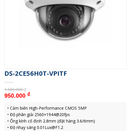
DS-2CE56H0T-VPITF
1.580.000
₫
Giá gốc là: 1.580.000 ₫.
Giá hiện tại là: 950.000 ₫.
₫
950.000
• Cảm biến High-Performance CMOS 5MP
• Độ phân giải 2560×1944@20fps
• Ống kính cố định 2.8mm (đặt hàng 3.6/6mm)
• Độ nhạy sáng 0.01Lux@F1.2