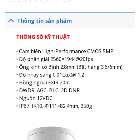
Thông tin sản phẩm
THÔNG SỐ KỸ THUẬT
• Cảm biến High-Performance CMOS 5MP
• Độ phân giải 2560×1944@20fps
• Ống kính cố định 2.8mm (đặt hàng 3.6/6mm)
• Độ nhạy sáng 0.01Lux@F1.2
• Hồng ngoại EXIR 20m
• DWDR, AGC, BLC, 2D DNR
• Nguồn 12VDC
• IP67, IK10, Φ111×82.4mm, 350g