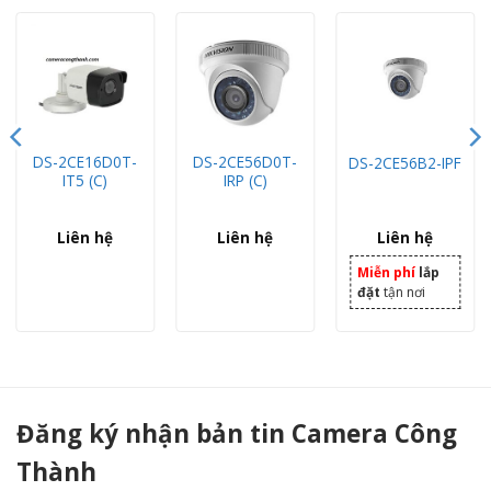
DS-2CE16D0T-
DS-2CE56D0T-
DS-2CE56B2-IPF
IT5 (C)
IRP (C)
Liên hệ
Liên hệ
Liên hệ
Miễn phí
lắp
đặt
tận nơi
DS-2CE56H0T-VPITF - Camera Công Thành
Đăng ký nhận bản tin Camera Công
Thành