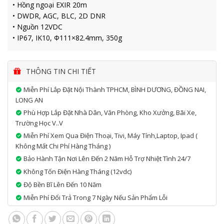
• Hồng ngoại EXIR 20m
• DWDR, AGC, BLC, 2D DNR
• Nguồn 12VDC
• IP67, IK10, Φ111×82.4mm, 350g
THÔNG TIN CHI TIẾT
Miễn Phí Lắp Đặt Nội Thành TPHCM, BÌNH DƯƠNG, ĐỒNG NAI,
LONG AN
Phù Hợp Lắp Đặt Nhà Dân, Văn Phòng, Kho Xưởng, Bãi Xe,
Trường Học V..v
Miễn Phí Xem Qua Điện Thoại, Tivi, Máy Tính,laptop, Ipad (
Không Mất Chi Phí Hàng Tháng )
Bảo Hành Tận Nơi Lên Đến 2 Năm Hỗ Trợ Nhiệt Tình 24/7
Không Tốn Điện Hàng Tháng (12vdc)
Độ Bền Bĩ Lên Đến 10 Năm
Miễn Phí Đổi Trả Trong 7 Ngày Nếu Sản Phẩm Lỗi