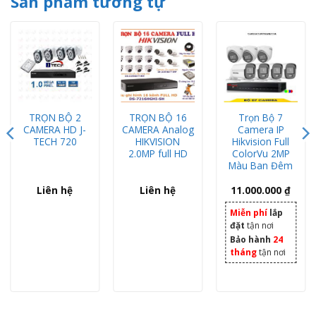
Sản phẩm tương tự
TRỌN BỘ 2
TRỌN BỘ 16
Trọn Bộ 7
CAMERA HD J-
CAMERA Analog
Camera IP
TECH 720
HIKVISION
Hikvision Full
2.0MP full HD
ColorVu 2MP
Màu Ban Đêm
Liên hệ
Liên hệ
11.000.000
₫
000 ₫.
á hiện tại là: 3.800.000 ₫.
Miễn phí
lắp
đặt
tận nơi
Bảo hành
24
tháng
tận nơi