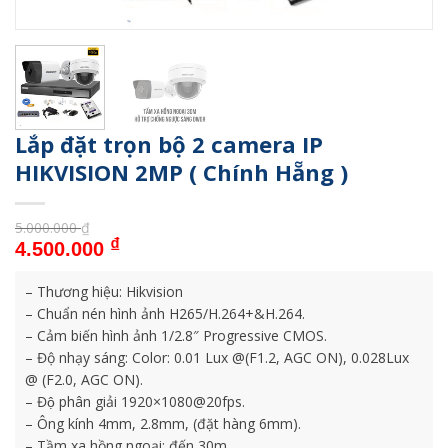
Lắp đặt trọn bộ 2 camera IP
HIKVISION 2MP ( Chính Hẵng )
5.000.000
₫
Giá gốc là: 5.000.000 ₫.
Giá hiện tại là: 4.500.000 ₫.
₫
4.500.000
– Thương hiệu: Hikvision
– Chuẩn nén hình ảnh H265/H.264+&H.264.
– Cảm biến hình ảnh 1/2.8″ Progressive CMOS.
– Độ nhạy sáng: Color: 0.01 Lux @(F1.2, AGC ON), 0.028Lux
@ (F2.0, AGC ON).
– Độ phân giải 1920×1080@20fps.
– Ông kính 4mm, 2.8mm, (đặt hàng 6mm).
– Tầm xa hồng ngoại: đến 30m.