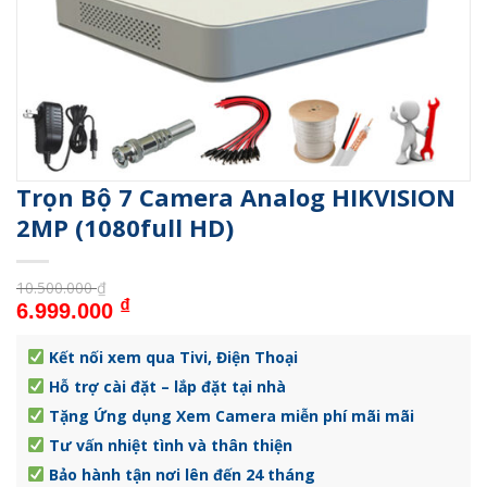
Trọn Bộ 7 Camera Analog HIKVISION
2MP (1080full HD)
10.500.000
₫
Giá gốc là: 10.500.000 ₫.
Giá hiện tại là: 6.999.000 ₫.
₫
6.999.000
Kết nối xem qua Tivi, Điện Thoại
Hỗ trợ cài đặt – lắp đặt tại nhà
Tặng Ứng dụng Xem Camera miễn phí mãi mãi
Tư vấn nhiệt tình và thân thiện
Bảo hành tận nơi lên đến 24 tháng