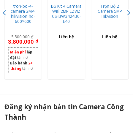
tron-bo-4-
Bộ Kit 4 Camera
Trọn Bộ 2
camera 2MP-
Wifi 2MP EZVIZ
Camera 5MP
hikvision-hd-
CS-BW3424B0-
Hikvision
600×600
E40
5.500.000
₫
Liên hệ
Liên hệ
Giá gốc là: 5.500.000 ₫.
Giá hiện tại là: 3.800.000 ₫.
3.800.000
₫
Miễn phí
lắp
đặt
tận nơi
Bảo hành
24
tháng
tận nơi
Trọn Bộ 7 Camera Analog HIKVISION 2MP (1080full HD) - Camera Công Thành
Đăng ký nhận bản tin Camera Công
Thành