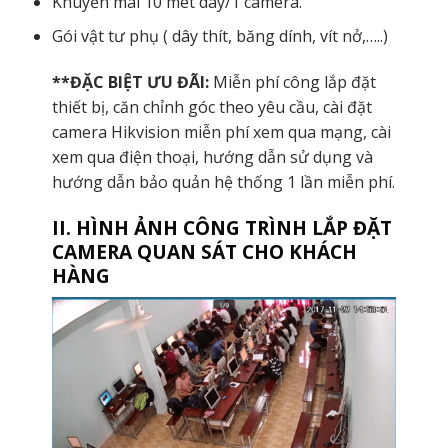
Khuyến mãi 10 mét dây/1 camera.
Gói vật tư phụ ( dây thít, băng dính, vít nở,…..)
**ĐẶC BIỆT ƯU ĐÃI:
Miễn phí công lắp đặt
thiết bị, căn chỉnh góc theo yêu cầu, cài đặt
camera Hikvision miễn phí xem qua mạng, cài
xem qua điện thoại, hướng dẫn sử dụng và
hướng dẫn bảo quản hệ thống 1 lần miễn phí.
II. HÌNH ẢNH CÔNG TRÌNH LẮP ĐẶT
CAMERA QUAN SÁT CHO KHÁCH
HÀNG