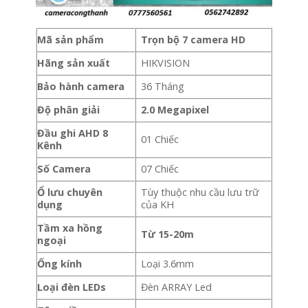
Mã sản phẩm
Trọn bộ 7 camera HD
Hãng sản xuất
HIKVISION
Bảo hành camera
36 Tháng
Độ phân giải
2.0 Megapixel
Đầu ghi AHD 8
01 Chiếc
Kênh
Số Camera
07 Chiếc
Ổ lưu chuyên
Tùy thuộc nhu cầu lưu trữ
dụng
của KH
Tầm xa hồng
Từ 15-20m
ngoại
Ống kính
Loại 3.6mm
Loại đèn LEDs
Đèn ARRAY Led