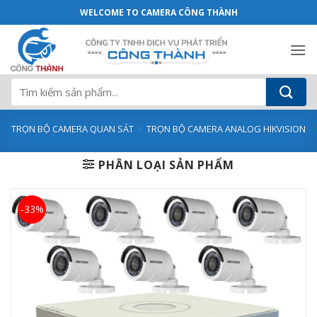
Trọn Bộ 7 Camera Analog HIKVISION 2M
Bỏ
WELCOME TO CAMERA CÔNG THÀNH
qua
nội
dung
Tìm
kiếm:
TRỌN BỘ CAMERA QUAN SÁT
/
TRỌN BỘ CAMERA ANALOG HIKVISION
PHÂN LOẠI SẢN PHẨM
-33%