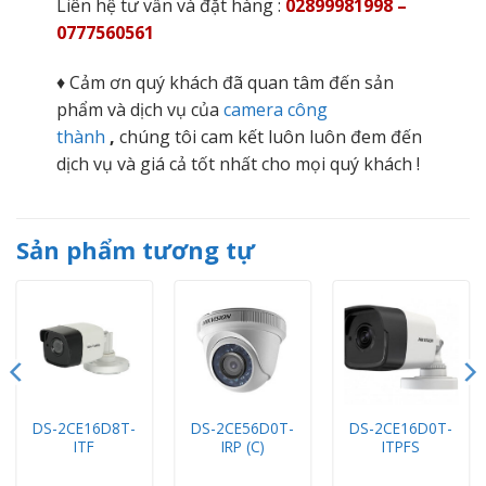
Liên hệ tư vấn và đặt hàng :
02899981998 –
0777560561
♦ Cảm ơn quý khách đã quan tâm đến sản
phẩm và dịch vụ của
camera công
thành
,
chúng tôi cam kết luôn luôn đem đến
dịch vụ và giá cả tốt nhất cho mọi quý khách !
Sản phẩm tương tự
DS-2CE16D8T-
DS-2CE56D0T-
DS-2CE16D0T-
ITF
IRP (C)
ITPFS