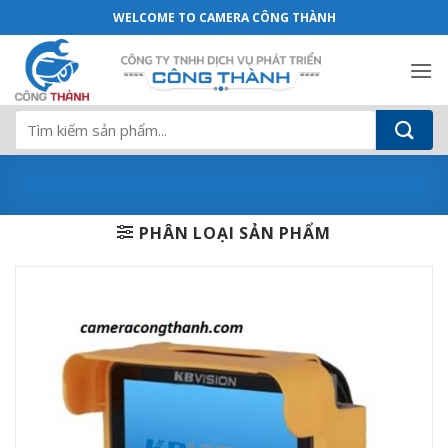
Màn hình test camera KBVISION KX-T01
Bỏ
WELCOME TO CAMERA CÔNG THÀNH
qua
nội
dung
Tìm
kiếm:
PHÂN LOẠI SẢN PHẨM