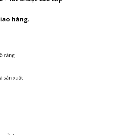
 giao hàng.
rõ ràng
à sản xuất