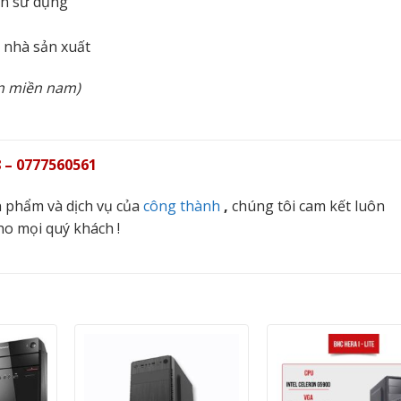
ẫn sử dụng
n nhà sản xuất
àn miền nam)
 – 0777560561
 phẩm và dịch vụ của
công thành
,
chúng tôi cam kết luôn
ho mọi quý khách !