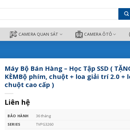
TẶNG KÈMBộ phím, chuột + loa giải
CAMERA QUAN SÁT
CAMERA ÔTÔ
Máy Bộ Bán Hàng – Học Tập SSD ( TẶN
KÈMBộ phím, chuột + loa giải trí 2.0 + l
chuột cao cấp )
Liên hệ
BẢO HÀNH
36 tháng
SERIES
TVPG3260