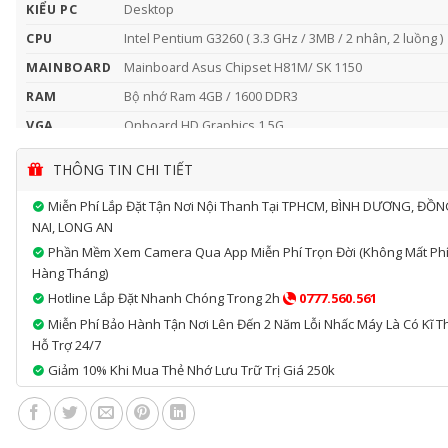
KIỂU PC
Desktop
CPU
Intel Pentium G3260 ( 3.3 GHz / 3MB / 2 nhân, 2 luồng )
MAINBOARD
Mainboard Asus Chipset H81M/ SK 1150
RAM
Bộ nhớ Ram 4GB / 1600 DDR3
VGA
Onboard HD Graphics 1.5G
SSD
SSD 120GB sata 3 6G/s
THÔNG TIN CHI TIẾT
NGUỒN
Xigmatek M600 Fan 12cm
Miễn Phí Lắp Đặt Tận Nơi Nội Thanh Tại TPHCM, BÌNH DƯƠNG, ĐỒ
MÀN HÌNH
Màn hình AOC 19” E970SWN Led
NAI, LONG AN
Bộ phím chuột Văn Phòng + Bộ thu wifi 150mbps + lót 
TẶNG KÈM
Phần Mềm Xem Camera Qua App Miễn Phí Trọn Đời (không Mất Ph
Razer
Hàng Tháng)
Hotline Lắp Đặt Nhanh Chóng Trong 2h
0777.560.561
Miễn Phí Bảo Hành Tận Nơi Lên Đến 2 Năm Lỗi Nhấc Máy Là Có Kĩ T
Hỗ Trợ 24/7
Giảm 10% Khi Mua Thẻ Nhớ Lưu Trữ Trị Giá 250k