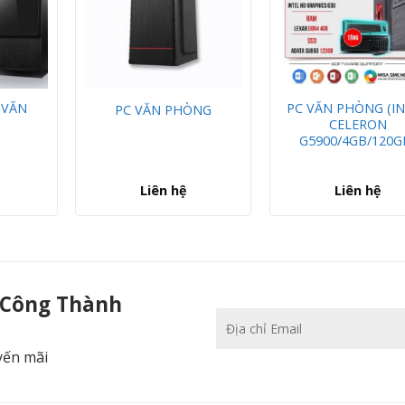
 VĂN
PC VĂN PHÒNG (I
PC VĂN PHÒNG
CELERON
G5900/4GB/120G
Liên hệ
Liên hệ
2.0 + lót chuột cao cấp ) - Camera Công Thành
 Công Thành
yến mãi