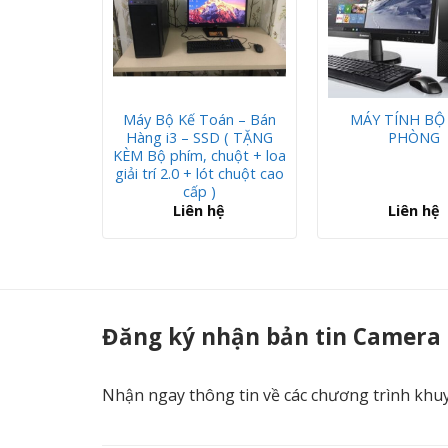
ĂN PHÒNG
Máy Bộ Kế Toán – Bán
MÁY TÍNH BỘ
 MẠNH
Hàng i3 – SSD ( TẶNG
PHÒNG
KÈM Bộ phím, chuột + loa
giải trí 2.0 + lót chuột cao
cấp )
hệ
Liên hệ
Liên hệ
Máy Bộ Bán Hàng – Học Tập SSD ( TẶNG KÈMBộ phím, chuột + loa giải trí 
Đăng ký nhận bản tin Camera
Nhận ngay thông tin về các chương trình khu