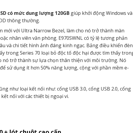
SD có mức dung lượng 120GB
giúp khởi động Windows và
 HDD thông thường.
n mới với Ultra Narrow Bezel, làm cho nó trở thành màn
 hoặc nhân viên văn phòng. E970SWNL có tỷ lệ tương phản
sâu và chi tiết hình ảnh đáng kinh ngạc. Bảng điều khiển đèn
 trong Series 70 loại bỏ độc tố độc hại được tìm thấy tron
 nó trở thành sự lựa chọn thân thiện với môi trường. Nó
 để sử dụng ít hơn 50% năng lượng, cộng với phần mềm e-
cũng như loại kết nối như: cổng USB 3.0, cổng USB 2.0, cổng
kết nối với các thiết bị ngoại vi.
.0 + lót chuột cao cấp