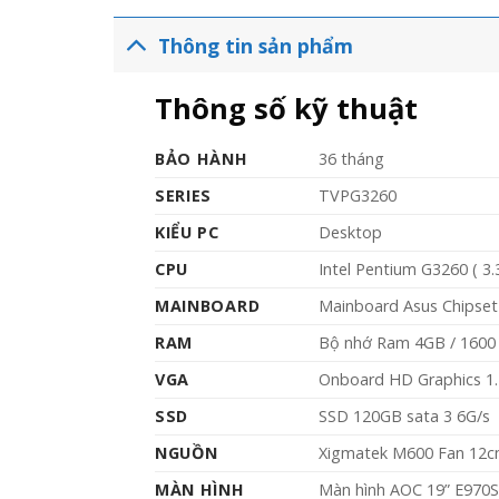
Thông tin sản phẩm
Thông số kỹ thuật
BẢO HÀNH
36 tháng
SERIES
TVPG3260
KIỂU PC
Desktop
CPU
Intel Pentium G3260 ( 3.
MAINBOARD
Mainboard Asus Chipse
RAM
Bộ nhớ Ram 4GB / 160
VGA
Onboard HD Graphics 1
SSD
SSD 120GB sata 3 6G/s
NGUỒN
Xigmatek M600 Fan 12
MÀN HÌNH
Màn hình AOC 19” E970