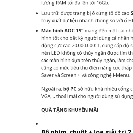
lượng RAM tối đa lên tới 16Gb.
Lưu trữ: được trang bị ổ cứng tố độ cao
S
truy xuất dữ liệu nhanh chóng so với ổ
Màn hình AOC 19”
mang đến một cái nhì
hình tốt cho bất kỳ người dùng cá nhân
động cực cao 20.000.000: 1, cung cấp độ 
nền LED không có thủy ngân được tìm thấy
các màn hình dựa trên thủy ngân, làm cho
cũng có mức tiêu thụ điện năng cực thấp
Saver và Screen + và công nghệ i-Menu.
Ngoài ra,
bộ PC
sở hữu khá nhiều cổng 
VGA,… thoải mái cho người dùng sử dụng 
QUÀ TẶNG KHUYẾN MÃI
Bộ phím, chuột + loa giải trí 2