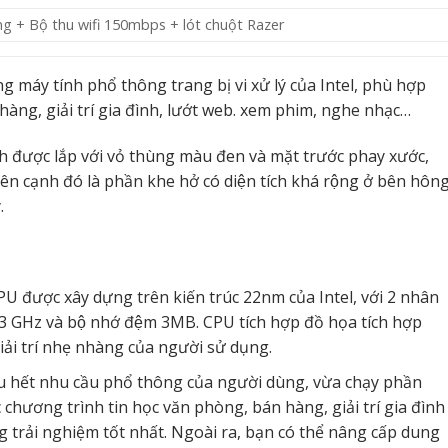
g + Bộ thu wifi 150mbps + lót chuột Razer
g máy tính phổ thông trang bị vi xử lý của Intel, phù hợp
hàng, giải trí gia đình, lướt web. xem phim, nghe nhạc…
tính được lắp với vỏ thùng màu đen và mặt trước phay xước,
Bên cạnh đó là phần khe hở có diện tích khá rộng ở bên hôn
.
CPU được xây dựng trên kiến trúc 22nm của Intel, với 2 nhân
a 3.3 GHz và bộ nhớ đệm 3MB. CPU tích hợp đồ họa tích hợp
i trí nhẹ nhàng của người sử dụng.
u hết nhu cầu phổ thông của người dùng, vừa chạy phần
chương trình tin học văn phòng, bán hàng, giải trí gia đình
 trải nghiệm tốt nhất. Ngoài ra, bạn có thể nâng cấp dung