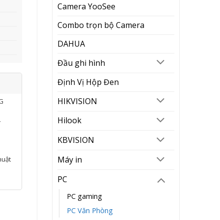
Camera YooSee
Combo trọn bộ Camera
DAHUA
Đầu ghi hình
Định Vị Hộp Đen
HIKVISION
NG
chuột
Hilook
í
KBVISION
Máy in
huật
PC
PC gaming
PC Văn Phòng