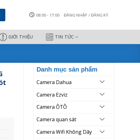
 trí 2.0 + lót chuột cao cấp ) -
08:00 - 17:00
ĐĂNG NHẬP / ĐĂNG KÝ
GIỚI THIỆU
TIN TỨC
Danh mục sản phẩm
G
ót
Camera Dahua
Camera Ezviz
Camera ÔTÔ
Camera quan sát
Camera Wifi Không Dây