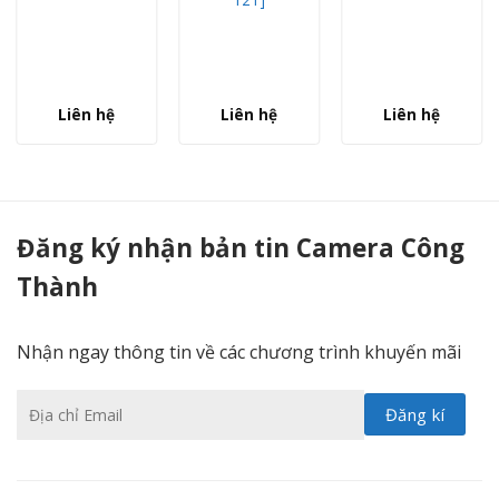
Liên hệ
Liên hệ
Liên hệ
Dell OptiPlex 7020SFF | G3260 ( TẶNG KÈM Bộ phím, chuột + loa giải trí 2.0 + lót chuột cao cấp ) - Camera Công Thành
Đăng ký nhận bản tin Camera Công
Thành
Nhận ngay thông tin về các chương trình khuyến mãi