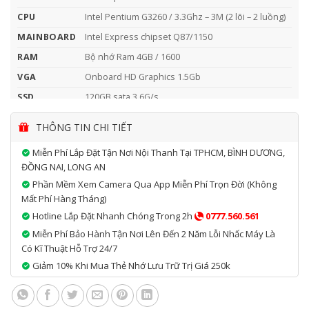
CPU
Intel Pentium G3260 / 3.3Ghz – 3M (2 lõi – 2 luồng)
MAINBOARD
Intel Express chipset Q87/1150
RAM
Bộ nhớ Ram 4GB / 1600
VGA
Onboard HD Graphics 1.5Gb
SSD
120GB sata 3 6G/s
HDD
Seagate 500g Sata 3 7200rpm
THÔNG TIN CHI TIẾT
LCD
Màn hình 19 inch Dell E1916HV Led
Miễn Phí Lắp Đặt Tận Nơi Nội Thanh Tại TPHCM, BÌNH DƯƠNG,
Bộ phím chuột Văn Phòng + loa 2.0 + lót chuột cao
TẶNG KÈM
ĐỒNG NAI, LONG AN
cấp
Phần Mềm Xem Camera Qua App Miễn Phí Trọn Đời (không
DVD
Ổ DVD Rom
Mất Phí Hàng Tháng)
MẠNG
10/100/1000 Intel
Hotline Lắp Đặt Nhanh Chóng Trong 2h
0777.560.561
Miễn Phí Bảo Hành Tận Nơi Lên Đến 2 Năm Lỗi Nhấc Máy Là
Có Kĩ Thuật Hỗ Trợ 24/7
Giảm 10% Khi Mua Thẻ Nhớ Lưu Trữ Trị Giá 250k