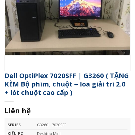
Dell OptiPlex 7020SFF | G3260 ( TẶNG
KÈM Bộ phím, chuột + loa giải trí 2.0
+ lót chuột cao cấp )
Liên hệ
SERIES
G3260 – 7020SFF
KIỂU PC
Desktop Mini