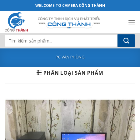
Dell OptiPlex 7020SFF | G3260 ( TẶNG KÈ
Bỏ
WELCOME TO CAMERA CÔNG THÀNH
qua
nội
dung
Tìm
kiếm:
PC VĂN PHÒNG
PHÂN LOẠI SẢN PHẨM