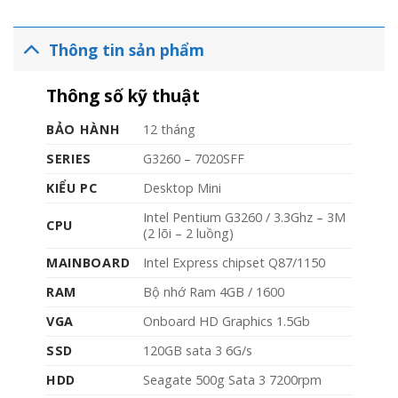
Thông tin sản phẩm
Thông số kỹ thuật
BẢO HÀNH
12 tháng
SERIES
G3260 – 7020SFF
KIỂU PC
Desktop Mini
Intel Pentium G3260 / 3.3Ghz – 3M
CPU
(2 lõi – 2 luồng)
MAINBOARD
Intel Express chipset Q87/1150
RAM
Bộ nhớ Ram 4GB / 1600
VGA
Onboard HD Graphics 1.5Gb
SSD
120GB sata 3 6G/s
HDD
Seagate 500g Sata 3 7200rpm