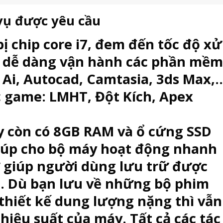
vụ được yêu cầu
 chip core i7, đem đến tốc độ xử
ó dễ dàng vận hành các phần mềm
 Ai, Autocad, Camtasia, 3ds Max,..
c game: LMHT, Đột Kích, Apex
ày còn có 8GB RAM và ổ cứng SSD
giúp cho bộ máy hoạt động nhanh
 giúp người dùng lưu trữ được
ồ. Dù bạn lưu về những bộ phim
 thiết kế dung lượng nặng thì vẫn
iệu suất của máy. Tất cả các tác