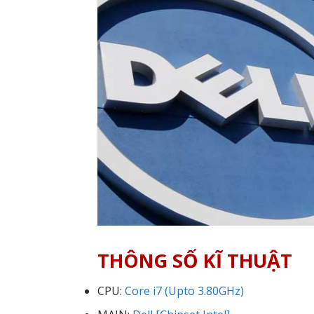
THÔNG SỐ KĨ THUẬT
CPU:
Core i7 (Upto 3.80GHz)