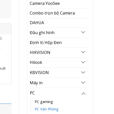
Camera YooSee
Combo trọn bộ Camera
DAHUA
Đầu ghi hình
NG
Định Vị Hộp Đen
í
HIKVISION
Hilook
huật
KBVISION
Máy in
PC
PC gaming
PC Văn Phòng