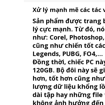
Xử lý mạnh mẽ các tác 
Sản phẩm được trang bị
lý cực mạnh. Từ đó, n
như: Corel, Photoshop,
cũng như chiến tốt cá
Legends, PUBG, FO4,…
Đồng thời, chiếc PC n
120GB. Bộ đôi này sẽ 
hơn, tốt hơn cũng như
lượng dữ liệu khổng l
dài tập hay những file
không ảnh hưởng đến h