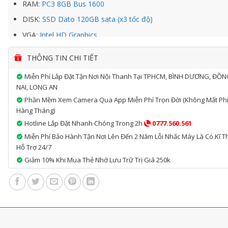
RAM:
PC3 8GB Bus 1600
DISK:
SSD Dato 120GB sata (x3 tốc độ)
VGA:
Intel HD Graphics
PSU:
Dell
THÔNG TIN CHI TIẾT
CASE:
Dell
Miễn Phí Lắp Đặt Tận Nơi Nội Thanh Tại TPHCM, BÌNH DƯƠNG, ĐỒ
Bảo Hành:
12 Tháng
NAI, LONG AN
Phần Mềm Xem Camera Qua App Miễn Phí Trọn Đời (không Mất Ph
Hàng Tháng)
Hotline Lắp Đặt Nhanh Chóng Trong 2h
0777.560.561
Miễn Phí Bảo Hành Tận Nơi Lên Đến 2 Năm Lỗi Nhấc Máy Là Có Kĩ T
Hỗ Trợ 24/7
Giảm 10% Khi Mua Thẻ Nhớ Lưu Trữ Trị Giá 250k