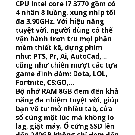
CPU intel core i7 3770 gồm có
4 nhân 8 luồng, xung nhịp tối
đa 3.90GHz. Với hiệu năng
tuyệt vời, người dùng có thể
vận hành trơn tru mọi phần
mềm thiết kế, dựng phim
như: PTS, Pr, Ai, AutoCad,…
cũng như chiến mượt các tựa
game đình đám: Dota, LOL,
Fortnite, CS:GO,…
Bộ nhớ RAM 8GB đem đến khả
năng đa nhiệm tuyệt vời, giúp
bạn vô tư mở nhiều tab, cửa
sổ cùng một lúc mà không lo
lag, giật máy. Ổ cứng SSD lên
đến 240GB không chỉ đem đến