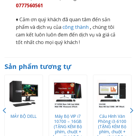
0777560561
♦ Cảm ơn quý khách đã quan tâm đến sản
phẩm và dịch vụ của
công thành
,
chúng tôi
cam kết luôn luôn đem đến dịch vụ và giá cả
tốt nhất cho mọi quý khách !
Sản phẩm tương tự
Máy Bộ VIP i7
Cấu Hình Văn
MÁY BỘ DELL
10700 – 16GB
Phòng i3-6100
(TẶNG KÈM Bộ
(TẶNG KÈM Bộ
phím, chuột +
phím, chuột +