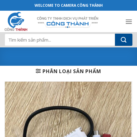
Micro HDPARAGON - Camera Công Thà
Bỏ
WELCOME TO CAMERA CÔNG THÀNH
qua
nội
dung
Tìm
kiếm:
PHÂN LOẠI SẢN PHẨM