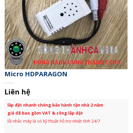
Micro HDPARAGON
Liên hệ
lắp đặt nhanh chóng bảo hành tận nhà 2 năm
giá đã bao gồm VAT & công lắp đặt
lỗi nhấc máy là có kỹ thuật hỗ trợ nhiệt tình 24/7