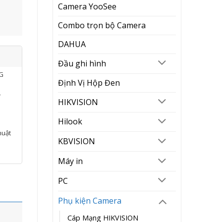
Camera YooSee
Combo trọn bộ Camera
DAHUA
Đầu ghi hình
NG
Định Vị Hộp Đen
í
HIKVISION
Hilook
huật
KBVISION
Máy in
PC
Phụ kiện Camera
Cáp Mạng HIKVISION