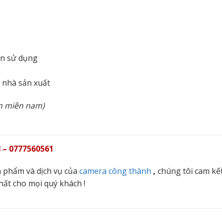
ẫn sử dụng
n nhà sản xuất
àn miền nam)
 – 0777560561
 phẩm và dịch vụ của
camera công thành
,
chúng tôi cam kế
hất cho mọi quý khách !