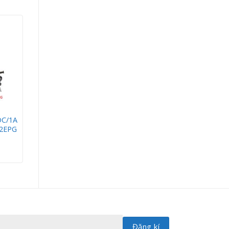
DC/1A
12EPG