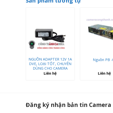
Sản phẩm tương tự
NGUỒN ADAPTER 12V 1A
g PB-04
Nguồn PB -
DVE, LOẠI TỐT, CHUYÊN
DÙNG CHO CAMERA
hệ
Liên hệ
Liên hệ
Nguồn điện tử, ngoài trời (chất lượng cao) PA-003A - Camera Công Thà
Đăng ký nhận bản tin Camera