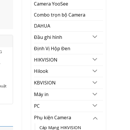
Camera YooSee
Combo trọn bộ Camera
DAHUA
Đầu ghi hình
Định Vị Hộp Đen
NG
HIKVISION
í
Hilook
KBVISION
huật
Máy in
PC
Phụ kiện Camera
Cáp Mạng HIKVISION