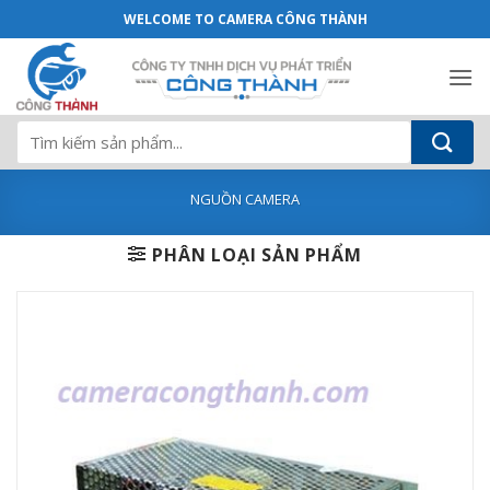
Nguồn PB -07 - Camera Công Thành
Bỏ
WELCOME TO CAMERA CÔNG THÀNH
qua
nội
dung
Tìm
kiếm:
NGUỒN CAMERA
PHÂN LOẠI SẢN PHẨM