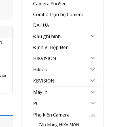
Camera YooSee
Combo trọn bộ Camera
DAHUA
Đầu ghi hình
NG
Định Vị Hộp Đen
í
HIKVISION
Hilook
huật
KBVISION
Máy in
PC
Phụ kiện Camera
Cáp Mạng HIKVISION