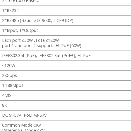
2*100/1000 Base-X
1*RS232
2*RS485 (Baud rate 9600, TCP/UDP)
1*Input, 1*Output
Each port ≤30W ,Total≤120W
port 1 and port 2 supports Hi-PoE (60W)
IEEE802.3af (PoE), IEEE802.3at (PoE+), Hi-PoE
≤120W
28Gbps
14.88Mpps
4Mb
8K
DC 9~57V, PoE: 48-57V
Common Mode 6KV
Differential Mode 4KV