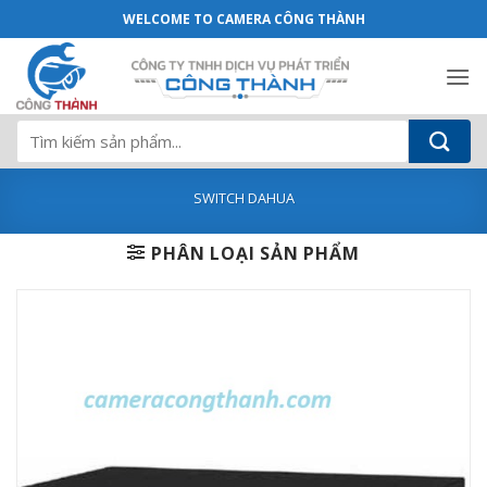
SWITCH POE Dahua DH-PFS3008-8GT-L (8-
Bỏ
WELCOME TO CAMERA CÔNG THÀNH
qua
nội
dung
Tìm
kiếm:
SWITCH DAHUA
PHÂN LOẠI SẢN PHẨM