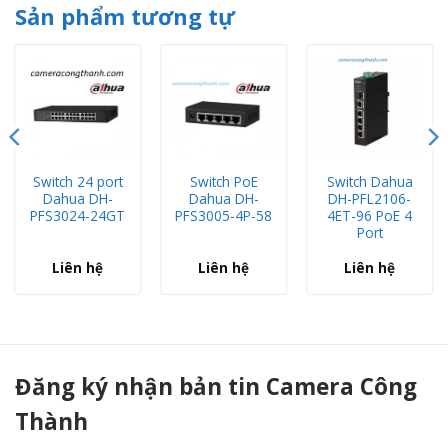
Sản phẩm tương tự
Switch 24 port
Switch PoE
Switch Dahua
Dahua DH-
Dahua DH-
DH-PFL2106-
PFS3024-24GT
PFS3005-4P-58
4ET-96 PoE 4
Port
Liên hệ
Liên hệ
Liên hệ
SWITCH POE Dahua DH-PFS3008-8GT-L (8-Port Desktop Gigabit Ethernet Switch, chống sét 2KV) - Camera Công Thành
Đăng ký nhận bản tin Camera Công
Thành