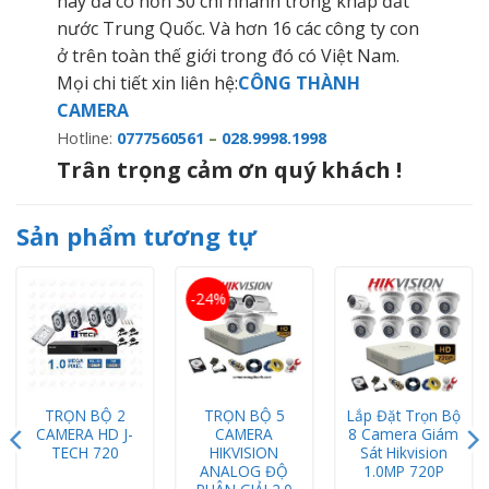
nay đã có hơn 30 chi nhánh trong khắp đất
nước Trung Quốc. Và hơn 16 các công ty con
ở trên toàn thế giới trong đó có Việt Nam.
Mọi chi tiết xin liên hệ:
CÔNG THÀNH
CAMERA
Hotline:
0777560561
–
028.9998.1998
Trân trọng cảm ơn quý khách !
Sản phẩm tương tự
-24%
TRỌN BỘ 2
TRỌN BỘ 5
Lắp Đặt Trọn Bộ
CAMERA HD J-
CAMERA
8 Camera Giám
TECH 720
HIKVISION
Sát Hikvision
ANALOG ĐỘ
1.0MP 720P