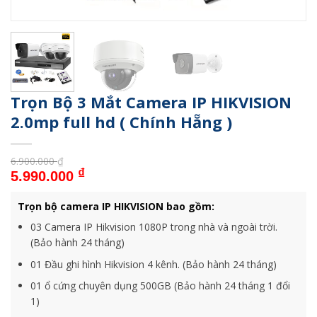
Trọn Bộ 3 Mắt Camera IP HIKVISION
2.0mp full hd ( Chính Hẵng )
6.900.000
₫
Giá gốc là: 6.900.000 ₫.
Giá hiện tại là: 5.990.000 ₫.
₫
5.990.000
Trọn bộ camera IP HIKVISION bao gồm:
03 Camera IP Hikvision 1080P trong nhà và ngoài trời.
(Bảo hành 24 tháng)
01 Đầu ghi hình Hikvision 4 kênh. (Bảo hành 24 tháng)
01 ổ cứng chuyên dụng 500GB (Bảo hành 24 tháng 1 đổi
1)