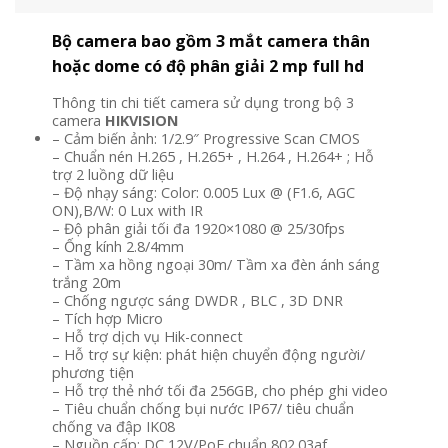
Bộ camera bao gồm 3 mắt camera thân
hoặc dome có độ phân giải 2 mp full hd
Thông tin chi tiết camera sử dụng trong bộ 3
camera
HIKVISION
– Cảm biến ảnh: 1/2.9″ Progressive Scan CMOS
– Chuẩn nén H.265 , H.265+ , H.264 , H.264+ ; Hỗ
trợ 2 luồng dữ liệu
– Độ nhạy sáng: Color: 0.005 Lux @ (F1.6, AGC
ON),B/W: 0 Lux with IR
– Độ phân giải tối đa 1920×1080 @ 25/30fps
– Ống kính 2.8/4mm
– Tầm xa hồng ngoại 30m/ Tầm xa đèn ánh sáng
trắng 20m
– Chống ngược sáng DWDR , BLC , 3D DNR
– Tích hợp Micro
– Hỗ trợ dịch vụ Hik-connect
– Hỗ trợ sự kiện: phát hiện chuyển động người/
phương tiện
– Hỗ trợ thẻ nhớ tối đa 256GB, cho phép ghi video
– Tiêu chuẩn chống bụi nước IP67/ tiêu chuẩn
chống va đập IK08
– Nguồn cấp: DC 12V/PoE chuẩn 802.03af