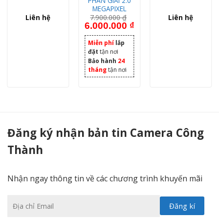
PHÂN GIẢI 2.0
MEGAPIXEL
Liên hệ
7.900.000
₫
Liên hệ
0 ₫.
000 ₫.
á hiện tại là: 3.850.000 ₫.
Giá gốc là: 7.900.000 ₫.
Giá hiện tại là: 6.000.000 
6.000.000
₫
Miễn phí
lắp
đặt
tận nơi
Bảo hành
24
tháng
tận nơi
Trọn Bộ 3 Mắt Camera IP HIKVISION 2.0mp full hd ( Chính Hẵng ) - Camera Công Thành
Đăng ký nhận bản tin Camera Công
Thành
Nhận ngay thông tin về các chương trình khuyến mãi