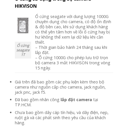
HIKVISON
Ổ cứng seagate với dung lượng 1000G
chuyên dụng cho camera, có độ ổn định
& độ bền cao, khi sử dụng khách hàng
có thể yên tâm hơn về lỗi ổ cứng hay bị
hư không thể xem lại dữ liệu khi cần
thiết.
Ổ cứng
– Thời gian bảo hành 24 tháng sau khi
seagate
lắp đặt.
1T
– Ổ cứng 1000G cho phép lưu trữ trọn
bộ camera 3 mắt HIKVISON trong vòng
15 ngày.
Giá trên đã bao gồm các phụ kiện kèm theo bộ
camera như nguồn cấp cho camera, jack nguồn,
jack pnc, jack f5.
Đã bao gồm nhân công
lắp đặt camera
tại
TP.HCM.
Chưa bao gồm dây cáp tín hiệu, và dây điện, nẹp,
ruột gà và các phát sinh theo yêu cầu của khách
hàng.