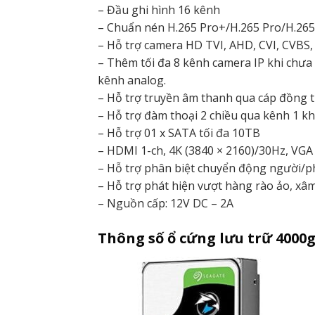
– Đầu ghi hình 16 kênh
– Chuẩn nén H.265 Pro+/H.265 Pro/H.26
– Hỗ trợ camera HD TVI, AHD, CVI, CVBS,
– Thêm tối đa 8 kênh camera IP khi chưa t
kênh analog.
– Hỗ trợ truyền âm thanh qua cáp đồng t
– Hỗ trợ đàm thoại 2 chiều qua kênh 1 khi
– Hỗ trợ 01 x SATA tối đa 10TB
– HDMI 1-ch, 4K (3840 × 2160)/30Hz, VGA
– Hỗ trợ phân biệt chuyển động người/ph
– Hỗ trợ phát hiện vượt hàng rào ảo, xâm
– Nguồn cấp: 12V DC – 2A
Thông số ổ cứng lưu trữ 4000