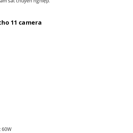
iám sát chuyên nghiệp.
 cho 11 camera
t 60W