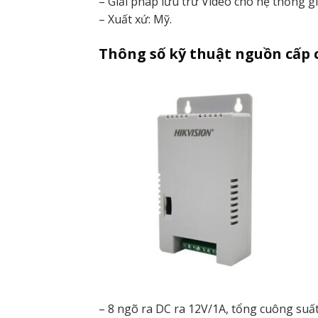
– Giải pháp lưu trữ Video cho hệ thống g
– Xuất xứ: Mỹ.
Thông số kỹ thuật nguồn cấp
– 8 ngõ ra DC ra 12V/1A, tổng cuông suấ