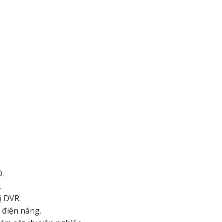
D.
.
ị DVR.
 điện năng.