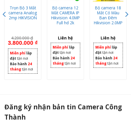
Trọn Bộ 3 Mắt
Bộ camera 12
Bộ camera 18
camera Analog
Mắt CAMERA IP
Mắt Có Màu
2mp HIKVISION
Hikvision 4.0MP
Ban Đêm
Full hd 2k
Hikvision 2.0MP
4.200.000
₫
Liên hệ
Liên hệ
Giá gốc là: 4.200.000 ₫.
Giá hiện tại là: 3.800.000 ₫.
3.800.000
₫
Miễn phí
lắp
Miễn phí
lắp
đặt
tận nơi
đặt
tận nơi
Miễn phí
lắp
Bảo hành
24
Bảo hành
24
đặt
tận nơi
tháng
tận nơi
tháng
tận nơi
Bảo hành
24
tháng
tận nơi
Bộ 9 Mắt Camera Analog Hikvision 2.0M Full HD 1080P - Camera Công Thành
Đăng ký nhận bản tin Camera Công
Thành