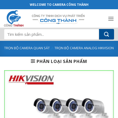
Bộ 9 Mắt Camera Analog Hikvision 2.0M
Bỏ
WELCOME TO CAMERA CÔNG THÀNH
qua
nội
dung
Tìm
kiếm:
TRỌN BỘ CAMERA QUAN SÁT
/
TRỌN BỘ CAMERA ANALOG HIKVISION
PHÂN LOẠI SẢN PHẨM