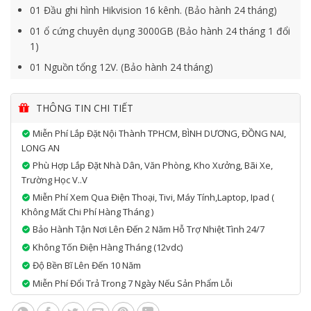
01 Đầu ghi hình Hikvision 16 kênh. (Bảo hành 24 tháng)
01 ổ cứng chuyên dụng 3000GB (Bảo hành 24 tháng 1 đổi
1)
01 Nguồn tổng 12V. (Bảo hành 24 tháng)
9 Bộ balun tín hiệu. ( bảo hành 12 tháng )
THÔNG TIN CHI TIẾT
Miễn Phí Lắp Đặt Nội Thành TPHCM, BÌNH DƯƠNG, ĐỒNG NAI,
LONG AN
Phù Hợp Lắp Đặt Nhà Dân, Văn Phòng, Kho Xưởng, Bãi Xe,
Trường Học V..v
Miễn Phí Xem Qua Điện Thoại, Tivi, Máy Tính,laptop, Ipad (
Không Mất Chi Phí Hàng Tháng )
Bảo Hành Tận Nơi Lên Đến 2 Năm Hỗ Trợ Nhiệt Tình 24/7
Không Tốn Điện Hàng Tháng (12vdc)
Độ Bền Bĩ Lên Đến 10 Năm
Miễn Phí Đổi Trả Trong 7 Ngày Nếu Sản Phẩm Lỗi