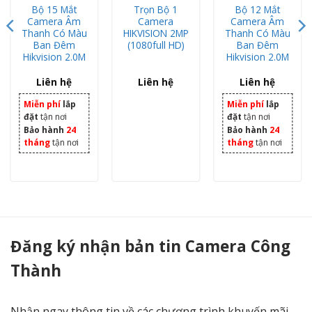
Bộ 15 Mắt
Trọn Bộ 1
Bộ 12 Mắt
Camera Âm
Camera
Camera Âm
Thanh Có Màu
HIKVISION 2MP
Thanh Có Màu
Ban Đêm
(1080full HD)
Ban Đêm
Hikvision 2.0M
Hikvision 2.0M
Liên hệ
Liên hệ
Liên hệ
0 ₫.
Miễn phí
lắp
Miễn phí
lắp
đặt
tận nơi
đặt
tận nơi
Bảo hành
24
Bảo hành
24
tháng
tận nơi
tháng
tận nơi
Bộ camera 12 Mắt CAMERA IP Hikvision 4.0MP Full hd 2k - Camera Công Thành
Đăng ký nhận bản tin Camera Công
Thành
Nhận ngay thông tin về các chương trình khuyến mãi