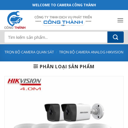
Bộ camera 12 Mắt CAMERA IP Hikvision 
Bỏ
WELCOME TO CAMERA CÔNG THÀNH
qua
nội
dung
Tìm
kiếm:
TRỌN BỘ CAMERA QUAN SÁT
/
TRỌN BỘ CAMERA ANALOG HIKVISION
PHÂN LOẠI SẢN PHẨM