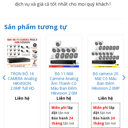
dịch vụ và giá cả tốt nhất cho mọi quý khách !
Sản phẩm tương tự
TRỌN BỘ 16
Bộ 11 Mắt
Bộ camera 20
CAMERA Analog
Camera Analog
Mắt Có Màu
HIKVISION
Âm Thanh Có
Ban Đêm
2.0MP full HD
Màu Ban Đêm
Hikvision 2.0MP
Hikvision 2.0M
Liên hệ
Liên hệ
Liên hệ
Miễn phí
lắp
Miễn phí
lắp
đặt
tận nơi
đặt
tận nơi
Bảo hành
24
Bảo hành
24
tháng
tận nơi
tháng
tận nơi