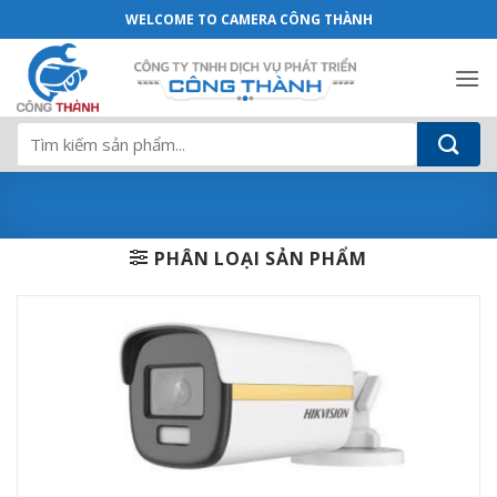
Camera Colorvu DS-2CE12DF3T-F - Cam
Bỏ
WELCOME TO CAMERA CÔNG THÀNH
qua
nội
dung
Tìm
kiếm:
PHÂN LOẠI SẢN PHẨM