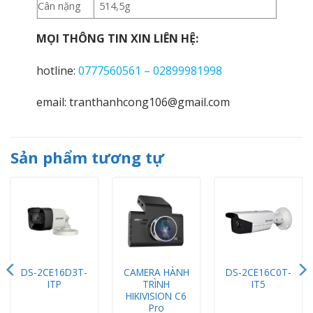
Cân nặng
514,5g
MỌI THÔNG TIN XIN LIÊN HỆ:
hotline:
0777560561 – 02899981998
email: tranthanhcong106@gmail.com
Sản phẩm tương tự
DS-2CE16D3T-
CAMERA HÀNH
DS-2CE16C0T-
ITP
TRÌNH
IT5
HIKIVISION C6
Pro