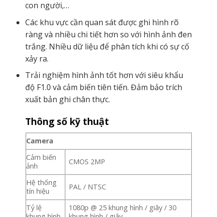
con người,…
Các khu vực cần quan sát được ghi hình rõ
ràng và nhiều chi tiết hơn so với hình ảnh đen
trắng. Nhiều dữ liệu để phân tích khi có sự cố
xảy ra.
Trải nghiệm hình ảnh tốt hơn với siêu khẩu
độ F1.0 và cảm biến tiên tiến. Đảm bảo trích
xuất bản ghi chân thực.
Thông số kỹ thuật
Camera
Cảm biến
CMOS 2MP
ảnh
Hệ thống
PAL / NTSC
tín hiệu
Tỷ lệ
1080p @ 25 khung hình / giây / 30
khung hình
khung hình / giây