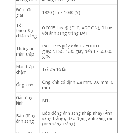
Độ phân
1920 (H) × 1080 (V)
giải
Tối
0,0005 Lux @ (F1.0, AGC ON), 0 Lux
thiểu. Sự
với ánh sáng trắng BẬT
chiếu sáng
PAL: 1/25 giây đến 1 / 50.000
Thời gian
giây; NTSC: 1/30 giây đến 1 / 50.000
màn trập
giây
Màn trập
Tối đa 16 lần
chậm
Ống kính cố định 2,8 mm, 3,6 mm, 6
Ống kính
mm
Gắn ống
M12
kính
Báo động ánh sáng nhấp nháy (Ánh
Báo động
sáng trắng), Báo động ánh sáng rắn
ánh sáng
(Ánh sáng trắng)