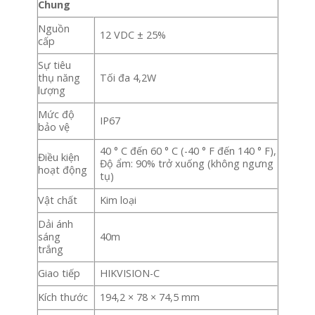
Chung
Nguồn
12 VDC ± 25%
cấp
Sự tiêu
thụ năng
Tối đa 4,2W
lượng
Mức độ
IP67
bảo vệ
40 ° C đến 60 ° C (-40 ° F đến 140 ° F),
Điều kiện
Độ ẩm: 90% trở xuống (không ngưng
hoạt động
tụ)
Vật chất
Kim loại
Dải ánh
sáng
40m
trắng
Giao tiếp
HIKVISION-C
Kích thước
194,2 × 78 × 74,5 mm