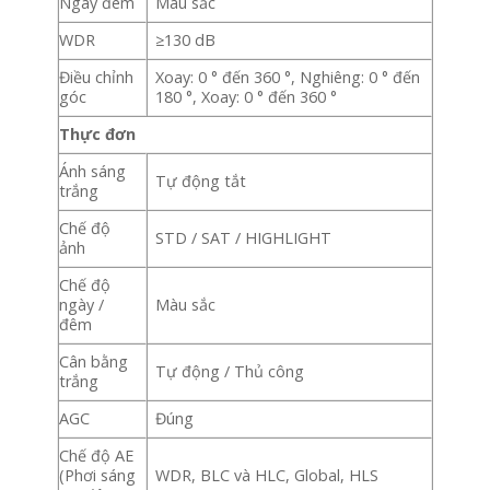
Ngày đêm
Màu sắc
WDR
≥130 dB
Điều chỉnh
Xoay: 0 ° đến 360 °, Nghiêng: 0 ° đến
góc
180 °, Xoay: 0 ° đến 360 °
Thực đơn
Ánh sáng
Tự động tắt
trắng
Chế độ
STD / SAT / HIGHLIGHT
ảnh
Chế độ
ngày /
Màu sắc
đêm
Cân bằng
Tự động / Thủ công
trắng
AGC
Đúng
Chế độ AE
(Phơi sáng
WDR, BLC và HLC, Global, HLS