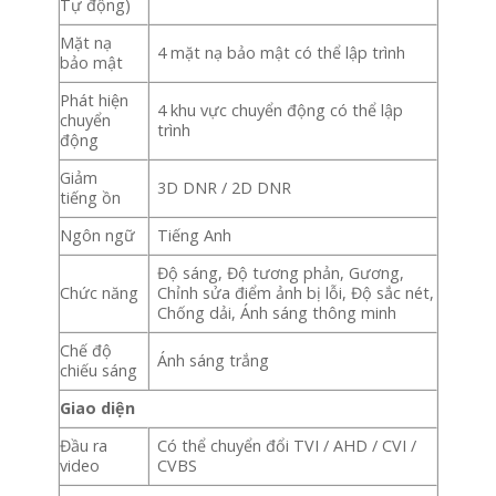
Tự động)
Mặt nạ
4 mặt nạ bảo mật có thể lập trình
bảo mật
Phát hiện
4 khu vực chuyển động có thể lập
chuyển
trình
động
Giảm
3D DNR / 2D DNR
tiếng ồn
Ngôn ngữ
Tiếng Anh
Độ sáng, Độ tương phản, Gương,
Chức năng
Chỉnh sửa điểm ảnh bị lỗi, Độ sắc nét,
Chống dải, Ánh sáng thông minh
Chế độ
Ánh sáng trắng
chiếu sáng
Giao diện
Đầu ra
Có thể chuyển đổi TVI / AHD / CVI /
video
CVBS