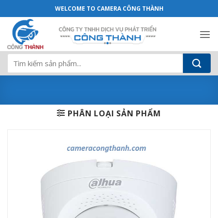
Camera DAHUA DH-HAC-ME1509TQP-PV 5
Bỏ
WELCOME TO CAMERA CÔNG THÀNH
qua
nội
dung
Tìm
kiếm:
PHÂN LOẠI SẢN PHẨM