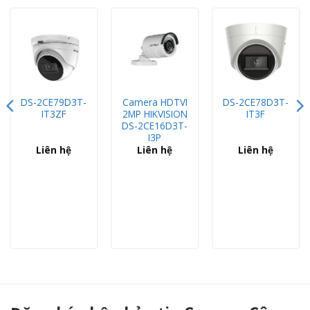
DS-2CE79D3T-
Camera HDTVI
DS-2CE78D3T-
IT3ZF
2MP HIKVISION
IT3F
DS-2CE16D3T-
I3P
Liên hệ
Liên hệ
Liên hệ
Camera DAHUA DH-HAC-ME1509TQP-PV 5MP Full-Color - Camera Công Thành