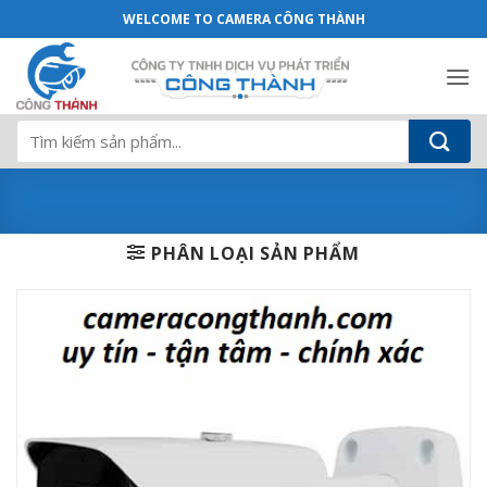
Camera DAHUA HAC-HFW2249EP-A-LED 2.0
Bỏ
WELCOME TO CAMERA CÔNG THÀNH
qua
nội
dung
Tìm
kiếm:
PHÂN LOẠI SẢN PHẨM