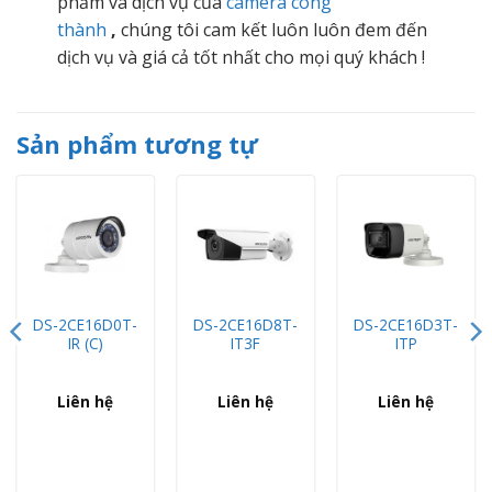
phẩm và dịch vụ của
camera công
thành
,
chúng tôi cam kết luôn luôn đem đến
dịch vụ và giá cả tốt nhất cho mọi quý khách !
Sản phẩm tương tự
DS-2CE16D0T-
DS-2CE16D8T-
DS-2CE16D3T-
IR (C)
IT3F
ITP
Liên hệ
Liên hệ
Liên hệ