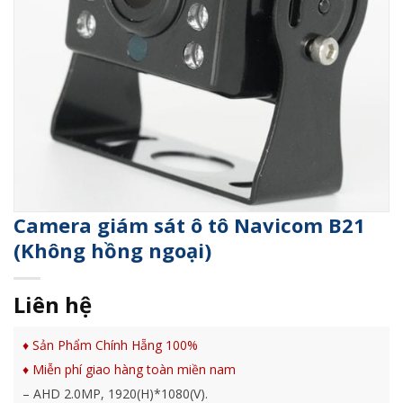
Camera giám sát ô tô Navicom B21
(Không hồng ngoại)
Liên hệ
♦ Sản Phẩm Chính Hẵng 100%
♦ Miễn phí giao hàng toàn miền nam
– AHD 2.0MP, 1920(H)*1080(V).