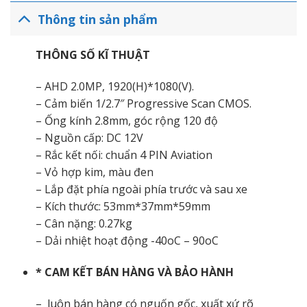
Thông tin sản phẩm
THÔNG SỐ KĨ THUẬT
– AHD 2.0MP, 1920(H)*1080(V).
– Cảm biến 1/2.7″ Progressive Scan CMOS.
– Ống kính 2.8mm, góc rộng 120 độ
– Nguồn cấp: DC 12V
– Rắc kết nối: chuẩn 4 PIN Aviation
– Vỏ hợp kim, màu đen
– Lắp đặt phía ngoài phía trước và sau xe
– Kích thước: 53mm*37mm*59mm
– Cân nặng: 0.27kg
– Dải nhiệt hoạt động -40oC – 90oC
* CAM KẾT BÁN HÀNG VÀ BẢO HÀNH
– luôn bán hàng có nguốn gốc, xuất xứ rõ