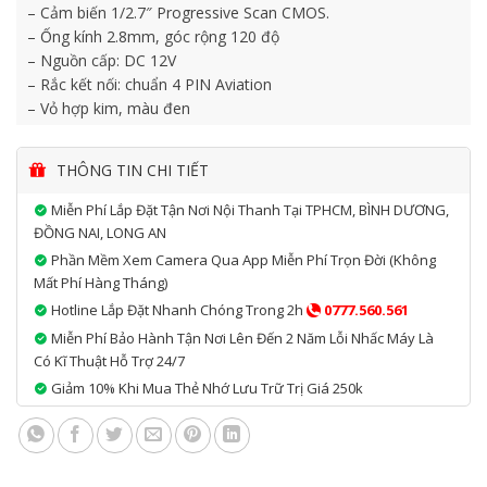
– Cảm biến 1/2.7″ Progressive Scan CMOS.
– Ống kính 2.8mm, góc rộng 120 độ
– Nguồn cấp: DC 12V
– Rắc kết nối: chuẩn 4 PIN Aviation
– Vỏ hợp kim, màu đen
– Lắp đặt phía ngoài phía trước và sau xe
– Kích thước: 53mm*37mm*59mm
THÔNG TIN CHI TIẾT
– Cân nặng: 0.27kg
– Dải nhiệt hoạt động -40oC – 90oC
Miễn Phí Lắp Đặt Tận Nơi Nội Thanh Tại TPHCM, BÌNH DƯƠNG,
ĐỒNG NAI, LONG AN
Phần Mềm Xem Camera Qua App Miễn Phí Trọn Đời (không
Mất Phí Hàng Tháng)
Hotline Lắp Đặt Nhanh Chóng Trong 2h
0777.560.561
Miễn Phí Bảo Hành Tận Nơi Lên Đến 2 Năm Lỗi Nhấc Máy Là
Có Kĩ Thuật Hỗ Trợ 24/7
Giảm 10% Khi Mua Thẻ Nhớ Lưu Trữ Trị Giá 250k