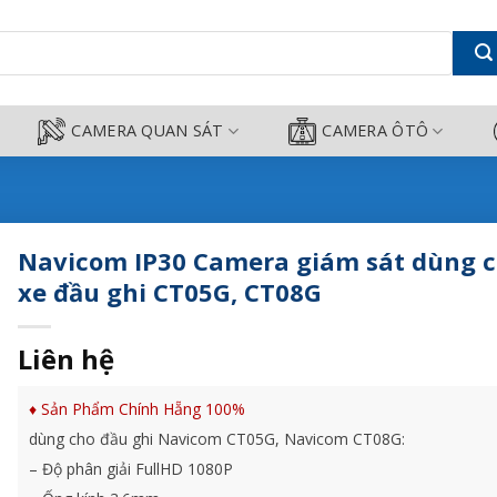
ùng cho xe đầu ghi CT05G, CT08G
CAMERA QUAN SÁT
CAMERA ÔTÔ
Navicom IP30 Camera giám sát dùng 
xe đầu ghi CT05G, CT08G
Liên hệ
♦ Sản Phẩm Chính Hẵng 100%
dùng cho đầu ghi Navicom CT05G, Navicom CT08G:
– Độ phân giải FullHD 1080P