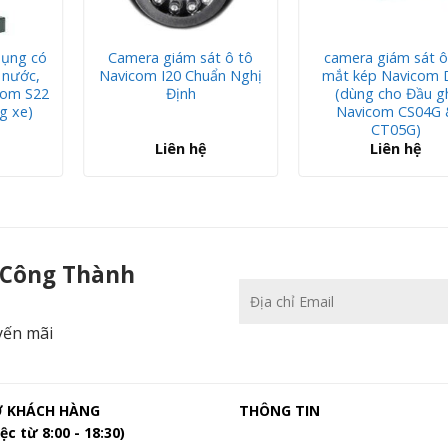
dụng có
Camera giám sát ô tô
camera giám sát ô
 nước,
Navicom I20 Chuẩn Nghị
mắt kép Navicom 
com S22
Định
(dùng cho Đầu g
g xe)
Navicom CS04G 
CT05G)
Liên hệ
Liên hệ
amera Công Thành
 Công Thành
yến mãi
Ợ KHÁCH HÀNG
THÔNG TIN
ệc từ 8:00 - 18:30)