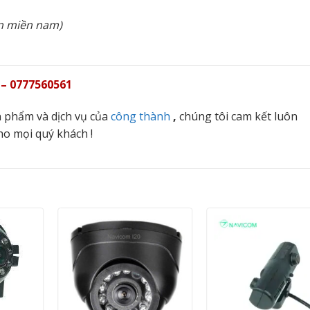
àn miền nam)
 – 0777560561
 phẩm và dịch vụ của
công thành
,
chúng tôi cam kết luôn
ho mọi quý khách !