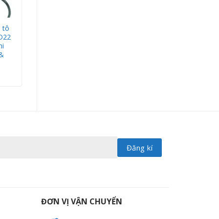
 tô
D22
hi
&
ĐƠN VỊ VẬN CHUYỂN