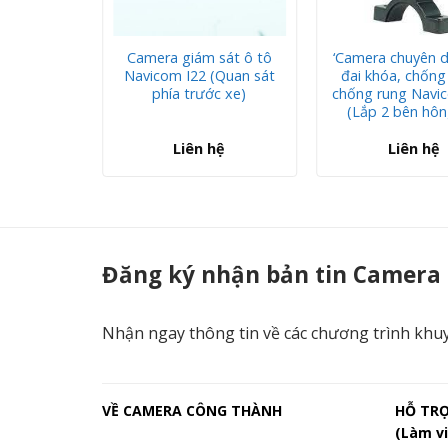
sát ô tô
Camera giám sát ô tô
‘Camera chuyên 
I20S
Navicom I22 (Quan sát
đai khóa, chống
phía trước xe)
chống rung Navi
(Lắp 2 bên hôn
hệ
Liên hệ
Liên hệ
Navicom IP30 Camera giám sát dùng cho xe đầu ghi CT05G, CT08G - C
Đăng ký nhận bản tin Camera
Nhận ngay thông tin về các chương trình khu
VỀ CAMERA CÔNG THÀNH
HỖ TR
(Làm vi