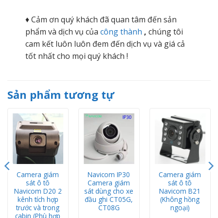
♦ Cảm ơn quý khách đã quan tâm đến sản
phẩm và dịch vụ của
công thành
,
chúng tôi
cam kết luôn luôn đem đến dịch vụ và giá cả
tốt nhất cho mọi quý khách !
Sản phẩm tương tự
Camera giám
Navicom IP30
Camera giám
sát ô tô
Camera giám
sát ô tô
Navicom D20 2
sát dùng cho xe
Navicom B21
kênh tích hợp
đầu ghi CT05G,
(Không hồng
trước và trong
CT08G
ngoại)
cabin (Phù hợp