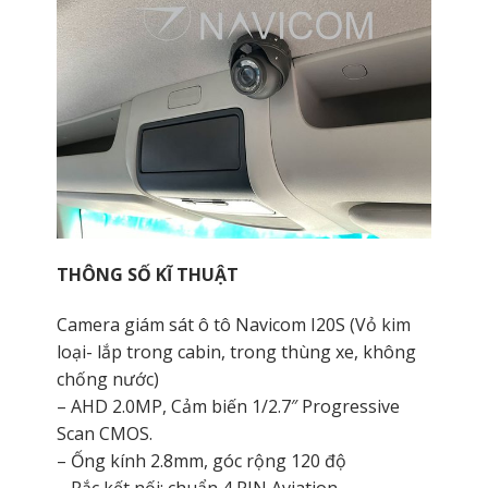
THÔNG SỐ KĨ THUẬT
Camera giám sát ô tô Navicom I20S (Vỏ kim
loại- lắp trong cabin, trong thùng xe, không
chống nước)
– AHD 2.0MP, Cảm biến 1/2.7″ Progressive
Scan CMOS.
– Ống kính 2.8mm, góc rộng 120 độ
– Rắc kết nối: chuẩn 4 PIN Aviation