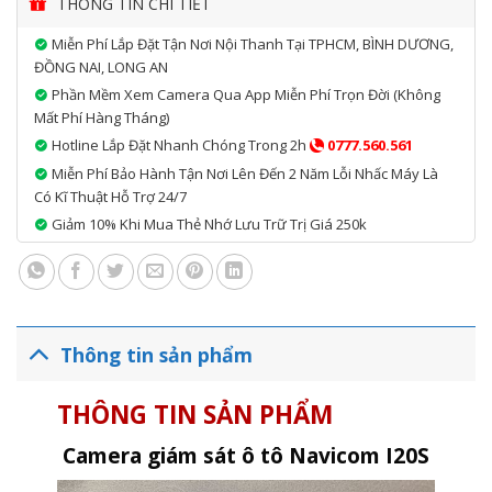
THÔNG TIN CHI TIẾT
– Kích thước: 77mm*63mm*90mm
– Cân nặng: 0.27kg
Miễn Phí Lắp Đặt Tận Nơi Nội Thanh Tại TPHCM, BÌNH DƯƠNG,
– Dải nhiệt hoạt động -40oC – 90oC
ĐỒNG NAI, LONG AN
– Vị trí thường lắp ốp trần trong cabin, khoang hành khách,
Phần Mềm Xem Camera Qua App Miễn Phí Trọn Đời (không
trong thùng xe
Mất Phí Hàng Tháng)
Hotline Lắp Đặt Nhanh Chóng Trong 2h
0777.560.561
Miễn Phí Bảo Hành Tận Nơi Lên Đến 2 Năm Lỗi Nhấc Máy Là
Có Kĩ Thuật Hỗ Trợ 24/7
Giảm 10% Khi Mua Thẻ Nhớ Lưu Trữ Trị Giá 250k
Thông tin sản phẩm
THÔNG TIN SẢN PHẨM
Camera giám sát ô tô Navicom I20S