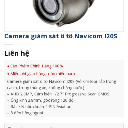
Camera giám sát ô tô Navicom I20S
Liên hệ
♦ Sản Phẩm Chính Hẵng 100%
♦ Miễn phí giao hàng toàn miền nam
Camera giám sát ô tô Navicom I20S (Vỏ kim loại- lắp trong
cabin, trong thùng xe, không chống nước)
– AHD 2.0MP, Cảm biến 1/2.7″ Progressive Scan CMOS.
– Ống kính 2.8mm, góc rộng 120 độ
– Rắc kết nối: chuẩn 4 PIN Aviation
– 8 đèn hồng ngoại
– Nguồn cấp: DC 12V
– Vỏ hợp kim, màu nâu