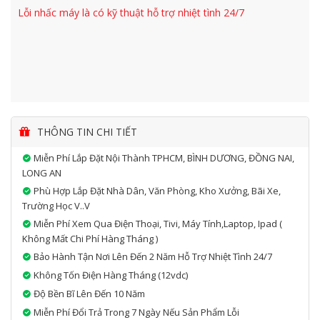
Lỗi nhấc máy là có kỹ thuật hỗ trợ nhiệt tình 24/7
THÔNG TIN CHI TIẾT
Miễn Phí Lắp Đặt Nội Thành TPHCM, BÌNH DƯƠNG, ĐỒNG NAI,
LONG AN
Phù Hợp Lắp Đặt Nhà Dân, Văn Phòng, Kho Xưởng, Bãi Xe,
Trường Học V..v
Miễn Phí Xem Qua Điện Thoại, Tivi, Máy Tính,laptop, Ipad (
Không Mất Chi Phí Hàng Tháng )
Bảo Hành Tận Nơi Lên Đến 2 Năm Hỗ Trợ Nhiệt Tình 24/7
Không Tốn Điện Hàng Tháng (12vdc)
Độ Bền Bĩ Lên Đến 10 Năm
Miễn Phí Đổi Trả Trong 7 Ngày Nếu Sản Phẩm Lỗi