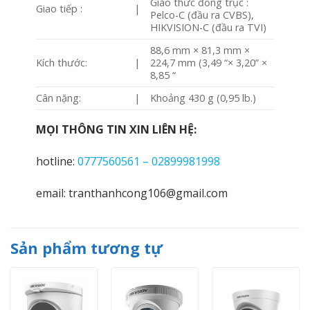
Giao thức đồng trục :
Giao tiếp :
|
Pelco-C (đầu ra CVBS),
HIKVISION-C (đầu ra TVI)
88,6 mm × 81,3 mm ×
Kích thước:
|
224,7 mm (3,49 “× 3,20” ×
8,85 “
Cân nặng:
|
Khoảng 430 g (0,95 lb.)
MỌI THÔNG TIN XIN LIÊN HỆ:
hotline:
0777560561 – 02899981998
email: tranthanhcong106@gmail.com
Sản phẩm tương tự