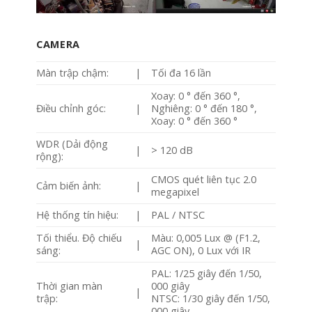
CAMERA
Màn trập chậm:
|
Tối đa 16 lần
Xoay: 0 ° đến 360 °,
Điều chỉnh góc:
|
Nghiêng: 0 ° đến 180 °,
Xoay: 0 ° đến 360 °
WDR (Dải động
|
> 120 dB
rộng):
CMOS quét liên tục 2.0
Cảm biến ảnh:
|
megapixel
Hệ thống tín hiệu:
|
PAL / NTSC
Tối thiểu. Độ chiếu
Màu: 0,005 Lux @ (F1.2,
|
sáng:
AGC ON), 0 Lux với IR
PAL: 1/25 giây đến 1/50,
Thời gian màn
000 giây
|
trập:
NTSC: 1/30 giây đến 1/50,
000 giây