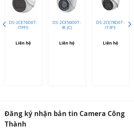
DS-2CE76D0T-
DS-2CE56D0T-
DS-2CE78D0T-
ITPFS
IR (C)
IT3FS
Liên hệ
Liên hệ
Liên hệ
Camera HD-TVI hồng ngoại 2.0 Megapixel HIKVISION DS-2CE12D8T-PIRL - Camera Công Thành
Đăng ký nhận bản tin Camera Công
Thành