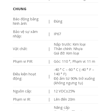
CHUNG
Báo động bằng
|
Đúng
hình ảnh:
Bảo vệ sự xâm
|
IP67
nhập:
Nắp trước: Kim loại
Vật chất:
|
Thân chính: Nhựa
Giá đỡ: Kim loại
Phạm vi PIR:
|
Góc: 110 °, Phạm vi: 11 m
-40 ° C – 60 ° C (-40 ° F –
Điều kiện hoạt
140 ° F)
|
động:
Độ ẩm từ 90% trở xuống
(không ngưng tụ)
Nguồn cấp:
|
12 VDC±25%
Phạm vi IR:
|
Lên đến 20m
Nâng cấp