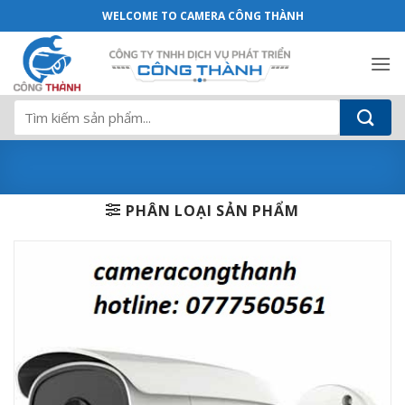
Camera HD-TVI hồng ngoại 2.0 Megapix
Bỏ
WELCOME TO CAMERA CÔNG THÀNH
qua
nội
dung
Tìm
kiếm:
PHÂN LOẠI SẢN PHẨM