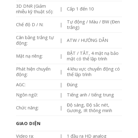
3D DNR (Giảm
|
Cấp 1 đến 10
nhiễu kỹ thuật số):
Tự động / Màu / BW (Đen
Chế độ D / N:
|
trắng)
Cân bằng trắng tự
|
ATW / HƯỚNG DẪN
động:
BẬT / TẮT, 4 mặt nạ bảo
Mặt nạ riêng:
|
mật có thể lập trình
Phát hiện chuyển
4 khu vực chuyển động có
|
động:
thể lập trình
AGC:
|
Đúng
Ngôn ngữ:
|
Tiếng anh / tiếng trung
Độ sáng, Độ sắc nét,
Chức năng:
|
Gương, IR thông minh
GIAO DIỆN
Video ra:
|
1 đầu ra HD analog