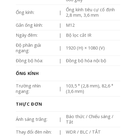
Ống kính tiêu cự cố định
Ống kính:
|
2,8 mm, 3,6 mm
Gắn ống kính:
|
M12
Ngày đêm:
|
Bộ lọc cắt IR
Độ phân giải
|
1920 (H) × 1080 (V)
ngang:
Đồng bộ hóa:
|
Đồng bộ hóa nội bộ
ỐNG KÍNH
Trường nhìn
103,5 ° (2,8 mm), 82,6 °
|
ngang:
(3,6 mm)
THỰC ĐƠN
Báo thức / Chiếu sáng /
Ánh sáng trắng:
|
Tắt
Thay đổi đèn nền:
|
WDR / BLC / TẮT