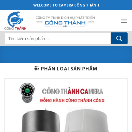
camera Hikvision DS-2AE4215T-D(E)DS-
Bỏ
WELCOME TO CAMERA CÔNG THÀNH
qua
nội
dung
Tìm
kiếm:
PHÂN LOẠI SẢN PHẨM