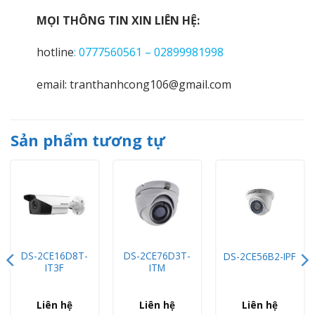
MỌI THÔNG TIN XIN LIÊN HỆ:
hotline
: 0777560561 – 02899981998
email: tranthanhcong106@gmail.com
Sản phẩm tương tự
DS-2CE16D8T-
DS-2CE76D3T-
DS-2CE56B2-IPF
IT3F
ITM
Liên hệ
Liên hệ
Liên hệ