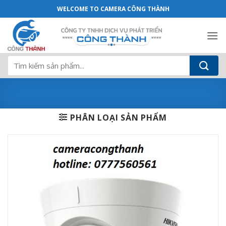
Camera HIKVISION DS-2CE72DFT-PIRXOF –
Bỏ
WELCOME TO CAMERA CÔNG THÀNH
qua
nội
dung
Tìm
kiếm:
PHÂN LOẠI SẢN PHẨM