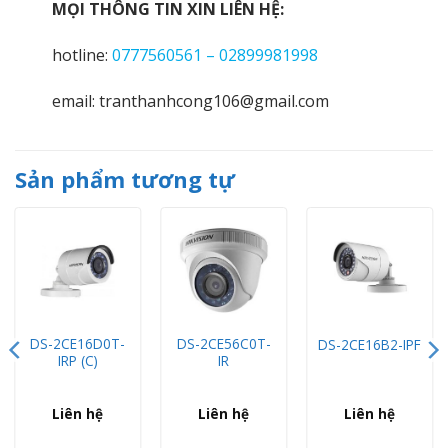
MỌI THÔNG TIN XIN LIÊN HỆ:
hotline:
0777560561 – 02899981998
email: tranthanhcong106@gmail.com
Sản phẩm tương tự
DS-2CE16D0T-
DS-2CE56C0T-
DS-2CE16B2-IPF
IRP (C)
IR
Liên hệ
Liên hệ
Liên hệ