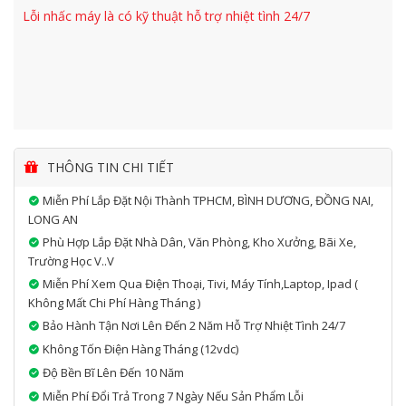
Lỗi nhấc máy là có kỹ thuật hỗ trợ nhiệt tình 24/7
THÔNG TIN CHI TIẾT
Miễn Phí Lắp Đặt Nội Thành TPHCM, BÌNH DƯƠNG, ĐỒNG NAI,
LONG AN
Phù Hợp Lắp Đặt Nhà Dân, Văn Phòng, Kho Xưởng, Bãi Xe,
Trường Học V..v
Miễn Phí Xem Qua Điện Thoại, Tivi, Máy Tính,laptop, Ipad (
Không Mất Chi Phí Hàng Tháng )
Bảo Hành Tận Nơi Lên Đến 2 Năm Hỗ Trợ Nhiệt Tình 24/7
Không Tốn Điện Hàng Tháng (12vdc)
Độ Bền Bĩ Lên Đến 10 Năm
Miễn Phí Đổi Trả Trong 7 Ngày Nếu Sản Phẩm Lỗi