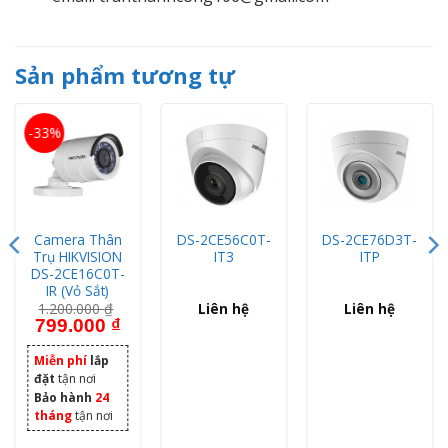
Sản phẩm tương tự
-33%
Camera Thân
DS-2CE56C0T-
DS-2CE76D3T-
Trụ HIKVISION
IT3
ITP
DS-2CE16C0T-
IR (Vỏ Sắt)
1.200.000
₫
Liên hệ
Liên hệ
Giá gốc là: 1.200.000 ₫.
Giá hiện tại là: 799.000 ₫.
799.000
₫
Miễn phí
lắp
đặt
tận nơi
Bảo hành
24
tháng
tận nơi