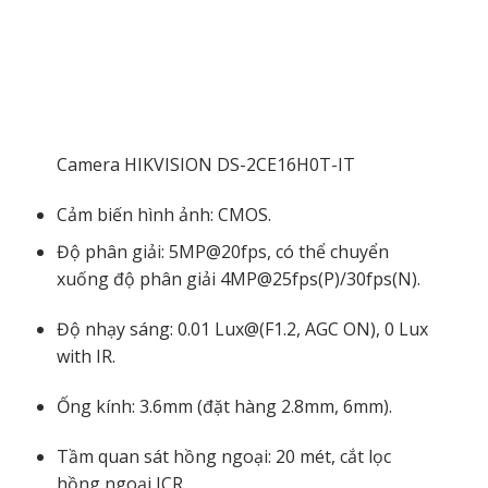
Camera HIKVISION DS-2CE16H0T-IT
Cảm biến hình ảnh: CMOS.
Độ phân giải: 5MP@20fps, có thể chuyển
xuống độ phân giải 4MP@25fps(P)/30fps(N).
Độ nhạy sáng: 0.01 Lux@(F1.2, AGC ON), 0 Lux
with IR.
Ống kính: 3.6mm (đặt hàng 2.8mm, 6mm).
Tầm quan sát hồng ngoại: 20 mét, cắt lọc
hồng ngoại ICR.