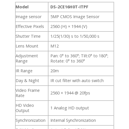
Model
DS-2CE16H0T-ITPF
Image sensor
5MP CMOS Image Sensor
Effective Pixels
2560 (H) × 1944 (V)
Shutter Time
1/25(1/30) s to 1/50,000 s
Lens Mount
M12
Adjustment
Pan: 0° to 360°; Tilt:0° to 180°;
Range
Rotate: 0° to 360°
IR Range
20m
Day & Night
IR cut filter with auto switch
Video Frame
2560 × 1944 @ 20fps
Rate
HD Video
1 Analog HD output
Output
Synchronization
Internal Synchronization