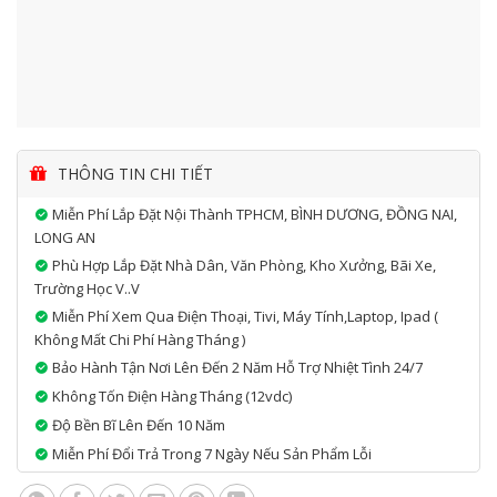
THÔNG TIN CHI TIẾT
Miễn Phí Lắp Đặt Nội Thành TPHCM, BÌNH DƯƠNG, ĐỒNG NAI,
LONG AN
Phù Hợp Lắp Đặt Nhà Dân, Văn Phòng, Kho Xưởng, Bãi Xe,
Trường Học V..v
Miễn Phí Xem Qua Điện Thoại, Tivi, Máy Tính,laptop, Ipad (
Không Mất Chi Phí Hàng Tháng )
Bảo Hành Tận Nơi Lên Đến 2 Năm Hỗ Trợ Nhiệt Tình 24/7
Không Tốn Điện Hàng Tháng (12vdc)
Độ Bền Bĩ Lên Đến 10 Năm
Miễn Phí Đổi Trả Trong 7 Ngày Nếu Sản Phẩm Lỗi