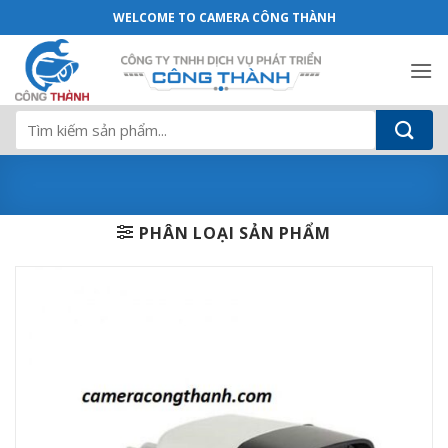
Camera Hikvision HD-TVI 5Mp DS-2CE16
Bỏ
WELCOME TO CAMERA CÔNG THÀNH
qua
nội
dung
Tìm
kiếm:
PHÂN LOẠI SẢN PHẨM