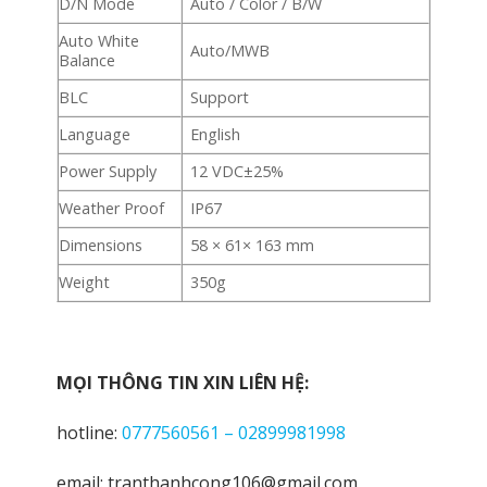
D/N Mode
Auto / Color / B/W
Auto White
Auto/MWB
Balance
BLC
Support
Language
English
Power Supply
12 VDC±25%
Weather Proof
IP67
Dimensions
58 × 61× 163 mm
Weight
350g
MỌI THÔNG TIN XIN LIÊN HỆ:
hotline:
0777560561 – 02899981998
email: tranthanhcong106@gmail.com