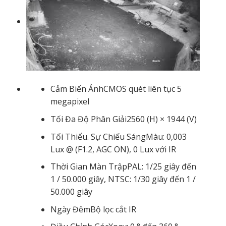
Cảm Biến Ảnh
CMOS quét liên tục 5
megapixel
Tối Đa Độ Phân Giải
2560 (H) × 1944 (V)
Tối Thiểu. Sự Chiếu Sáng
Màu: 0,003
Lux @ (F1.2, AGC ON), 0 Lux với IR
Thời Gian Màn Trập
PAL: 1/25 giây đến
1 / 50.000 giây, NTSC: 1/30 giây đến 1 /
50.000 giây
Ngày Đêm
Bộ lọc cắt IR