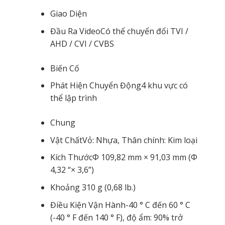
Giao Diện
Đầu Ra Video
Có thể chuyển đổi TVI /
AHD / CVI / CVBS
Biến Cố
Phát Hiện Chuyển Động
4 khu vực có
thể lập trình
Chung
Vật Chất
Vỏ: Nhựa, Thân chính: Kim loại
Kích Thước
Φ 109,82 mm × 91,03 mm (Φ
4,32 “× 3,6”)
Khoảng 310 g (0,68 lb.)
Điều Kiện Vận Hành
-40 ° C đến 60 ° C
(-40 ° F đến 140 ° F), độ ẩm: 90% trở