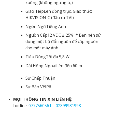
xuống (không ngưng tụ)
Giao Tiếp
Lên đồng trục, Giao thức:
HIKVISION-C (đầu ra TVI)
Ngôn Ngữ
Tiếng Anh
Nguồn Cấp
12 VDC ± 25%, * Bạn nên sử
dụng một bộ đổi nguồn để cấp nguồn
cho một máy ảnh.
Tiêu Dùng
Tối đa 5,8 W
Dải Hồng Ngoại
Lên đến 60 m
Sự Chấp Thuận
Sự Bảo Vệ
IP6
MỌI THÔNG TIN XIN LIÊN HỆ:
hotline:
0777560561 – 02899981998