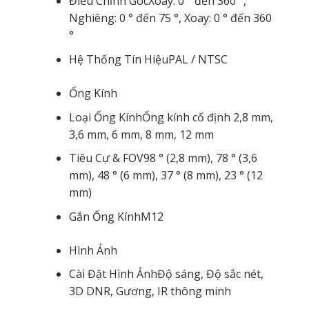
Điều Chỉnh Góc
Xoay: 0 ° đến 360 °,
Nghiêng: 0 ° đến 75 °, Xoay: 0 ° đến 360
°
Hệ Thống Tín Hiệu
PAL / NTSC
Ống Kính
Loại Ống Kính
Ống kính cố định 2,8 mm,
3,6 mm, 6 mm, 8 mm, 12 mm
Tiêu Cự & FOV
98 ° (2,8 mm), 78 ° (3,6
mm), 48 ° (6 mm), 37 ° (8 mm), 23 ° (12
mm)
Gắn Ống Kính
M12
Hình Ảnh
Cài Đặt Hình Ảnh
Độ sáng, Độ sắc nét,
3D DNR, Gương, IR thông minh