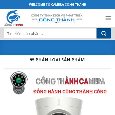
Camera HIKVISION hồng ngoại HD-TVI D
Bỏ
WELCOME TO CAMERA CÔNG THÀNH
qua
nội
dung
Tìm
kiếm:
PHÂN LOẠI SẢN PHẨM