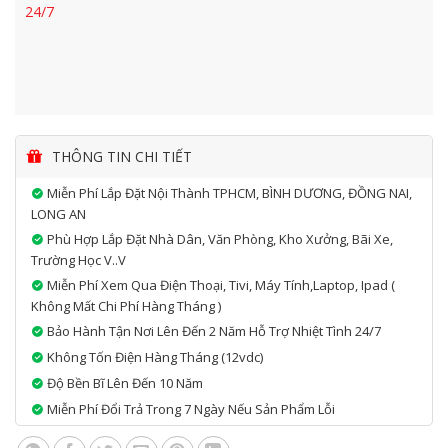
24/7
THÔNG TIN CHI TIẾT
Miễn Phí Lắp Đặt Nội Thành TPHCM, BÌNH DƯƠNG, ĐỒNG NAI,
LONG AN
Phù Hợp Lắp Đặt Nhà Dân, Văn Phòng, Kho Xưởng, Bãi Xe,
Trường Học V..v
Miễn Phí Xem Qua Điện Thoại, Tivi, Máy Tính,laptop, Ipad (
Không Mất Chi Phí Hàng Tháng )
Bảo Hành Tận Nơi Lên Đến 2 Năm Hỗ Trợ Nhiệt Tình 24/7
Không Tốn Điện Hàng Tháng (12vdc)
Độ Bền Bĩ Lên Đến 10 Năm
Miễn Phí Đổi Trả Trong 7 Ngày Nếu Sản Phẩm Lỗi