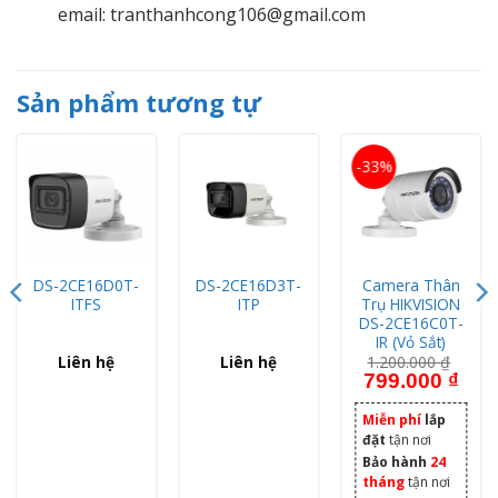
email: tranthanhcong106@gmail.com
Sản phẩm tương tự
-33%
DS-2CE16D0T-
DS-2CE16D3T-
Camera Thân
ITFS
ITP
Trụ HIKVISION
DS-2CE16C0T-
IR (Vỏ Sắt)
Liên hệ
Liên hệ
1.200.000
₫
Giá gốc là: 1.200.
Giá h
799.000
₫
Miễn phí
lắp
đặt
tận nơi
Bảo hành
24
tháng
tận nơi