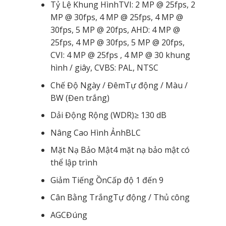
Tỷ Lệ Khung Hình
TVI: 2 MP @ 25fps, 2
MP @ 30fps, 4 MP @ 25fps, 4 MP @
30fps, 5 MP @ 20fps, AHD: 4 MP @
25fps, 4 MP @ 30fps, 5 MP @ 20fps,
CVI: 4 MP @ 25fps , 4 MP @ 30 khung
hình / giây, CVBS: PAL, NTSC
Chế Độ Ngày / Đêm
Tự động / Màu /
BW (Đen trắng)
Dải Động Rộng (WDR)
≥ 130 dB
Nâng Cao Hình Ảnh
BLC
Mặt Nạ Bảo Mật
4 mặt nạ bảo mật có
thể lập trình
Giảm Tiếng Ồn
Cấp độ 1 đến 9
Cân Bằng Trắng
Tự động / Thủ công
AGC
Đúng